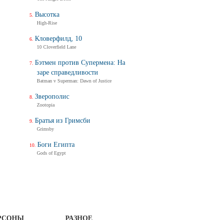
Высотка
High-Rise
Кловерфилд, 10
10 Cloverfield Lane
Бэтмен против Супермена: На
заре справедливости
Batman v Superman: Dawn of Justice
Зверополис
Zootopia
Братья из Гримсби
Grimsby
Боги Египта
Gods of Egypt
РСОНЫ
РАЗНОЕ