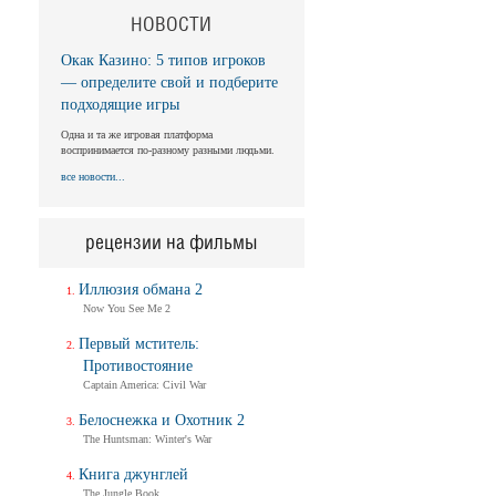
НОВОСТИ
Окак Казино: 5 типов игроков
— определите свой и подберите
подходящие игры
Одна и та же игровая платформа
воспринимается по-разному разными людьми.
все новости...
рецензии на фильмы
Иллюзия обмана 2
Now You See Me 2
Первый мститель:
Противостояние
Captain America: Civil War
Белоснежка и Охотник 2
The Huntsman: Winter's War
Книга джунглей
The Jungle Book