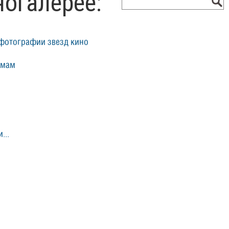
ногалерее:
фотографии звезд кино
ьмам
...