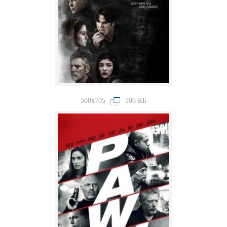
500x705
106 КБ