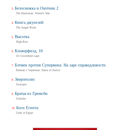
Белоснежка и Охотник 2
The Huntsman: Winter's War
Книга джунглей
The Jungle Book
Высотка
High-Rise
Кловерфилд, 10
10 Cloverfield Lane
Бэтмен против Супермена: На заре справедливости
Batman v Superman: Dawn of Justice
Зверополис
Zootopia
Братья из Гримсби
Grimsby
Боги Египта
Gods of Egypt