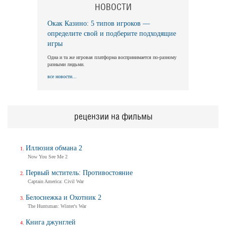
НОВОСТИ
Окак Казино: 5 типов игроков —
Длинная ночь, короткое утро
определите свой и подберите подходящие
Long Nights Short Mornings
игры
Трейлер
Одна и та же игровая платформа воспринимается по-разному
разными людьми.
все новости...
Балерина
Ballerina
Трейлер (на русском)
рецензии на фильмы
Иллюзия обмана 2
Балерина
Now You See Me 2
Ballerina
Трейлер №2
Первый мститель: Противостояние
Captain America: Civil War
Белоснежка и Охотник 2
The Huntsman: Winter's War
Балерина
Ballerina
Книга джунглей