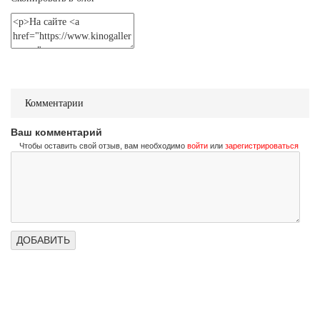
Не стучи дважды
Don't Knock Twice
Трейлер (на украинском)
Не стучи дважды
Don't Knock Twice
Комментарии
Трейлер (на русском)
Ваш комментарий
Чтобы оставить свой отзыв, вам необходимо
войти
или
зарегистрироваться