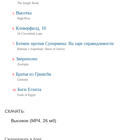
The Jungle Book
Трейлер
Высотка
High-Rise
Кловерфилд, 10
Балерина
10 Cloverfield Lane
Ballerina
Тизер-трейлер (на русском)
Бэтмен против Супермена: На заре справедливости
Batman v Superman: Dawn of Justice
Зверополис
Zootopia
Балерина
Ballerina
Братья из Гримсби
Тизер-трейлер
Grimsby
Боги Египта
Gods of Egypt
Дух балтийский
СКАЧАТЬ:
Трейлер
Высокое (MP4, 26 мб)
Скопировать в блог