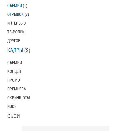
СЪЕМКИ
(1)
Тони Эрдманн
Toni Erdmann
ОТРЫВОК
(7)
Американский трейлер
ИНТЕРВЬЮ
ТВ-РОЛИК
ДРУГОЕ
Вурдалаки
КАДРЫ
(9)
Трейлер
СЪЕМКИ
КОНЦЕПТ
ПРОМО
Защитники
Трейлер
ПРЕМЬЕРА
СКРИНШОТЫ
NUDE
Лунный свет
ОБОИ
Moonlight
Трейлер (на русском языке)