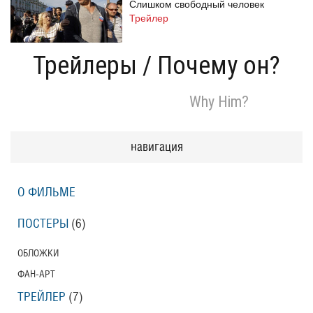
Слишком свободный человек
Трейлер
Трейлеры
/
Почему он?
Одноклассницы: Новый поворот
Why Him?
Трейлер
навигация
Призраки Элоиз
Eloise
О ФИЛЬМЕ
Трейлер (на русском языке)
ПОСТЕРЫ
(6)
Призраки Элоиз
ОБЛОЖКИ
Eloise
ФАН-АРТ
Трейлер
ТРЕЙЛЕР
(7)