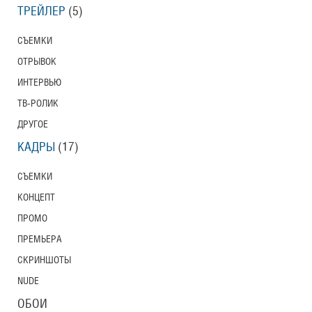
ТРЕЙЛЕР
(5)
Тони Эрдманн
Toni Erdmann
СЪЕМКИ
Американский трейлер
ОТРЫВОК
ИНТЕРВЬЮ
ТВ-РОЛИК
Вурдалаки
Трейлер
ДРУГОЕ
КАДРЫ
(17)
СЪЕМКИ
Защитники
КОНЦЕПТ
Трейлер
ПРОМО
ПРЕМЬЕРА
СКРИНШОТЫ
Лунный свет
NUDE
Moonlight
Трейлер (на русском языке)
ОБОИ