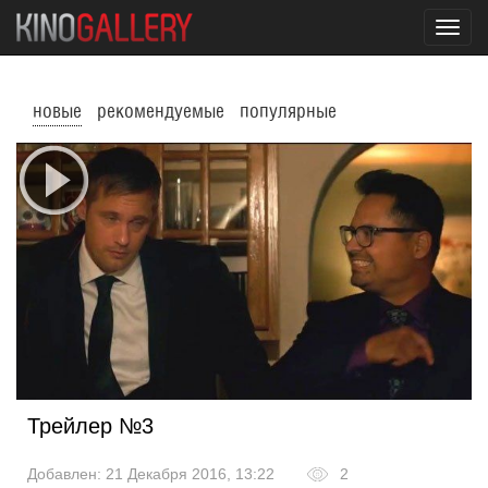
Toggl
navig
новые
рекомендуемые
популярные
Трейлер №3
Добавлен: 21 Декабря 2016, 13:22
2