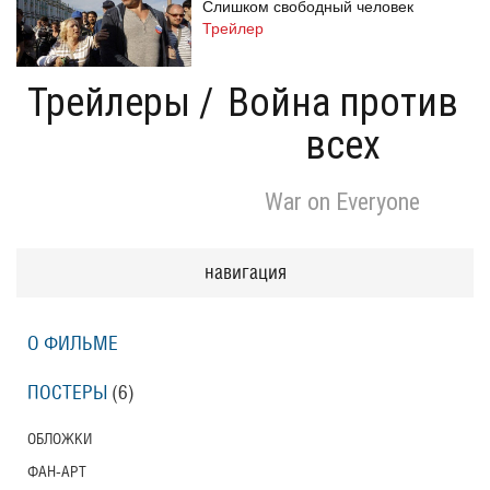
Слишком свободный человек
Трейлер
Трейлеры
/
Война против
всех
Одноклассницы: Новый поворот
Трейлер
War on Everyone
Призраки Элоиз
навигация
Eloise
Трейлер (на русском языке)
О ФИЛЬМЕ
Призраки Элоиз
ПОСТЕРЫ
(6)
Eloise
Трейлер
ОБЛОЖКИ
ФАН-АРТ