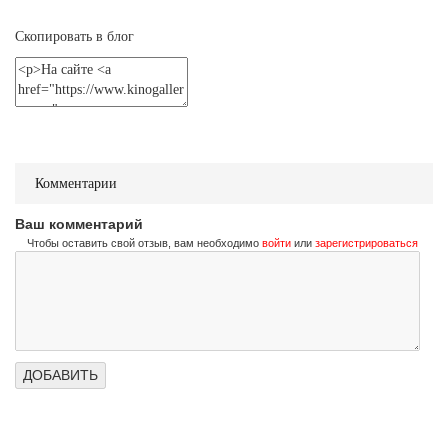
Не стучи дважды
Don't Knock Twice
Скопировать в блог
Трейлер (на украинском)
Не стучи дважды
Don't Knock Twice
Трейлер (на русском)
Комментарии
Ваш комментарий
Чтобы оставить свой отзыв, вам необходимо
войти
или
зарегистрироваться