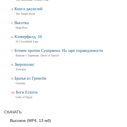
Трейлер
Книга джунглей
The Jungle Book
Высотка
Балерина
High-Rise
Ballerina
Кловерфилд, 10
Тизер-трейлер (на русском)
10 Cloverfield Lane
Бэтмен против Супермена: На заре справедливости
Batman v Superman: Dawn of Justice
Балерина
Зверополис
Ballerina
Zootopia
Тизер-трейлер
Братья из Гримсби
Grimsby
Боги Египта
Дух балтийский
Gods of Egypt
Трейлер
СКАЧАТЬ:
Высокое (MP4, 13 мб)