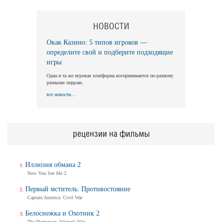
НОВОСТИ
Длинная ночь, короткое утро
Long Nights Short Mornings
Окак Казино: 5 типов игроков —
Трейлер
определите свой и подберите подходящие
игры
Одна и та же игровая платформа воспринимается по-разному
разными людьми.
Балерина
все новости...
Ballerina
Трейлер (на русском)
рецензии на фильмы
Балерина
Ballerina
Иллюзия обмана 2
Трейлер №2
Now You See Me 2
Первый мститель: Противостояние
Captain America: Civil War
Балерина
Белоснежка и Охотник 2
Ballerina
The Huntsman: Winter's War