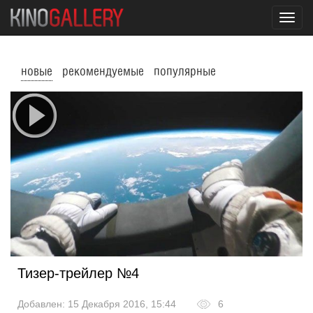
Toggl
navig
новые
рекомендуемые
популярные
Тизер-трейлер №4
Добавлен: 15 Декабря 2016, 15:44
6