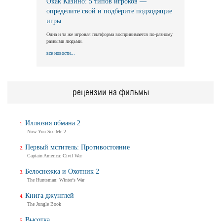
Окак Казино: 5 типов игроков —
определите свой и подберите подходящие
игры
Длинная ночь, короткое утро
Одна и та же игровая платформа воспринимается по-разному
Long Nights Short Mornings
разными людьми.
Трейлер
все новости...
Балерина
рецензии на фильмы
Ballerina
Трейлер (на русском)
Иллюзия обмана 2
Now You See Me 2
Первый мститель: Противостояние
Балерина
Captain America: Civil War
Ballerina
Трейлер №2
Белоснежка и Охотник 2
The Huntsman: Winter's War
Книга джунглей
The Jungle Book
Балерина
Ballerina
Высотка