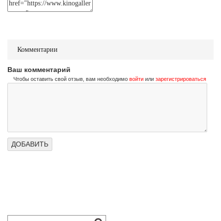
Не стучи дважды
Don't Knock Twice
Трейлер (на украинском)
Комментарии
Не стучи дважды
Ваш комментарий
Don't Knock Twice
Чтобы оставить свой отзыв, вам необходимо
войти
или
зарегистрироваться
Трейлер (на русском)