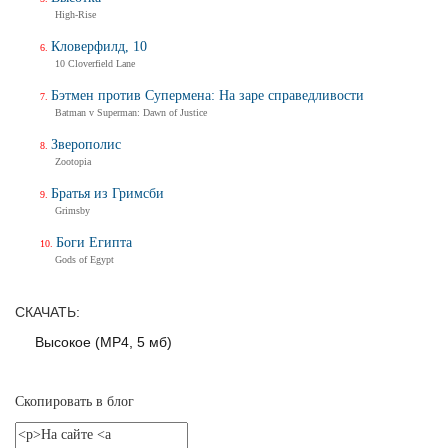
Трейлер
High-Rise
Кловерфилд, 10
10 Cloverfield Lane
Балерина
Бэтмен против Супермена: На заре справедливости
Ballerina
Batman v Superman: Dawn of Justice
Тизер-трейлер (на русском)
Зверополис
Zootopia
Братья из Гримсби
Балерина
Grimsby
Ballerina
Боги Египта
Тизер-трейлер
Gods of Egypt
СКАЧАТЬ:
Высокое (MP4, 5 мб)
Дух балтийский
Трейлер
Скопировать в блог