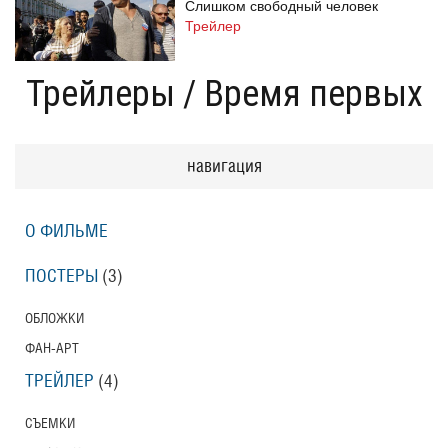
Слишком свободный человек
Трейлер
Трейлеры
/
Время первых
Одноклассницы: Новый поворот
Трейлер
навигация
О ФИЛЬМЕ
Призраки Элоиз
Eloise
ПОСТЕРЫ
(3)
Трейлер (на русском языке)
ОБЛОЖКИ
ФАН-АРТ
Призраки Элоиз
Eloise
ТРЕЙЛЕР
(4)
Трейлер
СЪЕМКИ