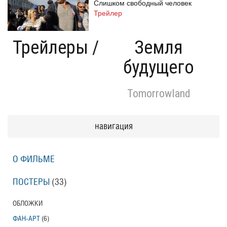
Слишком свободный человек
Трейлер
Трейлеры
/
Земля
будущего
Одноклассницы: Новый поворот
Трейлер
Tomorrowland
Призраки Элоиз
навигация
Eloise
Трейлер (на русском языке)
О ФИЛЬМЕ
Призраки Элоиз
ПОСТЕРЫ
(33)
Eloise
Трейлер
ОБЛОЖКИ
ФАН-АРТ
(6)