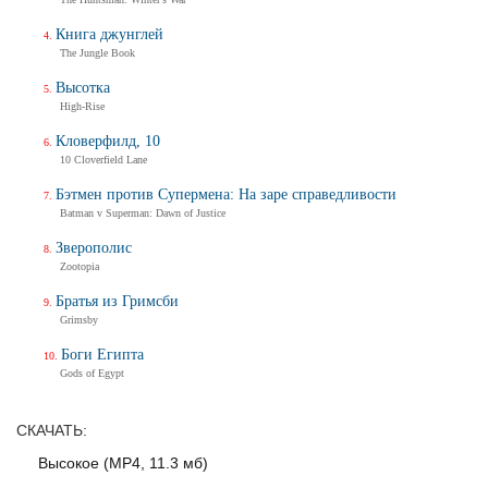
Трейлер
Книга джунглей
The Jungle Book
Высотка
Балерина
High-Rise
Ballerina
Кловерфилд, 10
Тизер-трейлер (на русском)
10 Cloverfield Lane
Бэтмен против Супермена: На заре справедливости
Batman v Superman: Dawn of Justice
Балерина
Зверополис
Ballerina
Zootopia
Тизер-трейлер
Братья из Гримсби
Grimsby
Боги Египта
Дух балтийский
Gods of Egypt
Трейлер
СКАЧАТЬ:
Высокое (MP4, 11.3 мб)