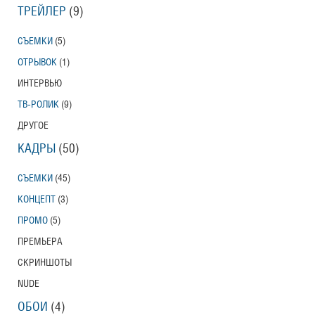
ТРЕЙЛЕР
(9)
Тони Эрдманн
Toni Erdmann
СЪЕМКИ
(5)
Американский трейлер
ОТРЫВОК
(1)
ИНТЕРВЬЮ
ТВ-РОЛИК
(9)
Вурдалаки
Трейлер
ДРУГОЕ
КАДРЫ
(50)
СЪЕМКИ
(45)
Защитники
КОНЦЕПТ
(3)
Трейлер
ПРОМО
(5)
ПРЕМЬЕРА
СКРИНШОТЫ
Лунный свет
NUDE
Moonlight
Трейлер (на русском языке)
ОБОИ
(4)