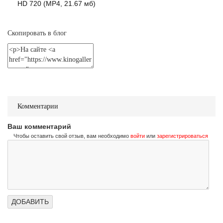
Не стучи дважды
HD 720 (MP4, 21.67 мб)
Don't Knock Twice
Трейлер (на украинском)
Скопировать в блог
Не стучи дважды
Don't Knock Twice
Трейлер (на русском)
Комментарии
Ваш комментарий
Чтобы оставить свой отзыв, вам необходимо
войти
или
зарегистрироваться