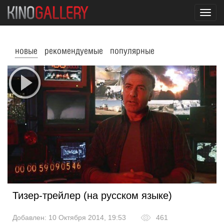
Toggl
navig
новые
рекомендуемые
популярные
Тизер-трейлер (на русском языке)
Добавлен: 10 Октября 2014, 19:53
461