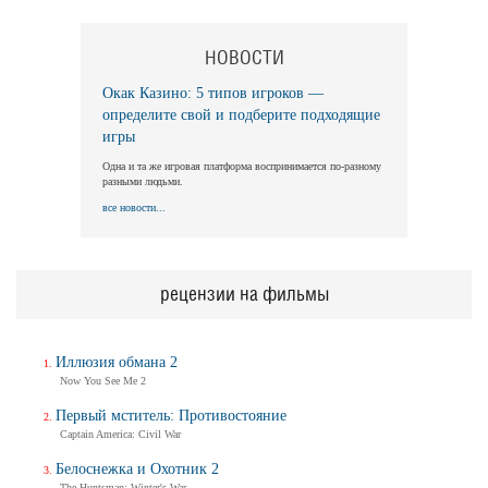
НОВОСТИ
Длинная ночь, короткое утро
Long Nights Short Mornings
Окак Казино: 5 типов игроков —
Трейлер
определите свой и подберите подходящие
игры
Одна и та же игровая платформа воспринимается по-разному
разными людьми.
Балерина
все новости...
Ballerina
Трейлер (на русском)
рецензии на фильмы
Балерина
Ballerina
Иллюзия обмана 2
Трейлер №2
Now You See Me 2
Первый мститель: Противостояние
Captain America: Civil War
Балерина
Белоснежка и Охотник 2
Ballerina
The Huntsman: Winter's War