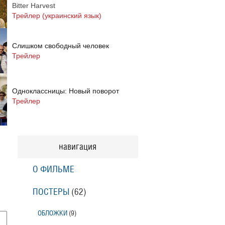
Bitter Harvest
Трейлер (украинский язык)
Слишком свободный человек
Трейлер
Одноклассницы: Новый поворот
Трейлер
Призраки Элоиз
Eloise
навигация
Трейлер (на русском языке)
О ФИЛЬМЕ
Призраки Элоиз
Eloise
ПОСТЕРЫ
(62)
Трейлер
ОБЛОЖКИ
(9)
Тони Эрдманн