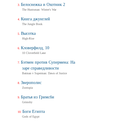
Дух балтийский
Белоснежка и Охотник 2
Трейлер
The Huntsman: Winter's War
Книга джунглей
The Jungle Book
Не стучи дважды
Don't Knock Twice
Высотка
Трейлер (на украинском)
High-Rise
Кловерфилд, 10
Не стучи дважды
10 Cloverfield Lane
Don't Knock Twice
Бэтмен против Супермена: На
Трейлер (на русском)
заре справедливости
Batman v Superman: Dawn of Justice
Зверополис
Zootopia
Братья из Гримсби
Grimsby
Боги Египта
Gods of Egypt