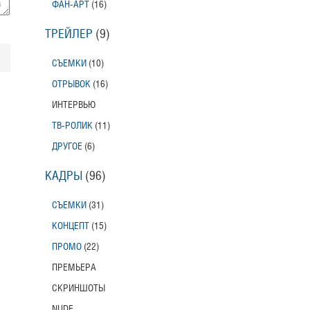
ФАН-АРТ
(16)
Toni Erdmann
Американский трейлер
ТРЕЙЛЕР
(9)
Вурдалаки
СЪЕМКИ
(10)
Трейлер
ОТРЫВОК
(16)
ИНТЕРВЬЮ
Защитники
ТВ-РОЛИК
(11)
Трейлер
ДРУГОЕ
(6)
КАДРЫ
(96)
Лунный свет
Moonlight
СЪЕМКИ
(31)
Трейлер (на русском языке)
КОНЦЕПТ
(15)
Длинная ночь, короткое утро
ПРОМО
(22)
Long Nights Short Mornings
ПРЕМЬЕРА
Трейлер
СКРИНШОТЫ
Балерина
NUDE