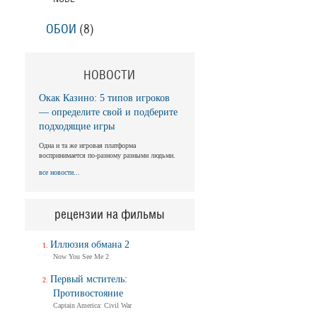
Ballerina
Трейлер (на русском)
ОБОИ
(8)
Балерина
Ballerina
НОВОСТИ
Трейлер №2
Окак Казино: 5 типов игроков
— определите свой и подберите
Балерина
подходящие игры
Ballerina
Одна и та же игровая платформа
Трейлер
воспринимается по-разному разными людьми.
все новости...
Балерина
Ballerina
рецензии на фильмы
Тизер-трейлер (на русском)
Иллюзия обмана 2
Балерина
Now You See Me 2
Ballerina
Тизер-трейлер
Первый мститель:
Противостояние
Captain America: Civil War