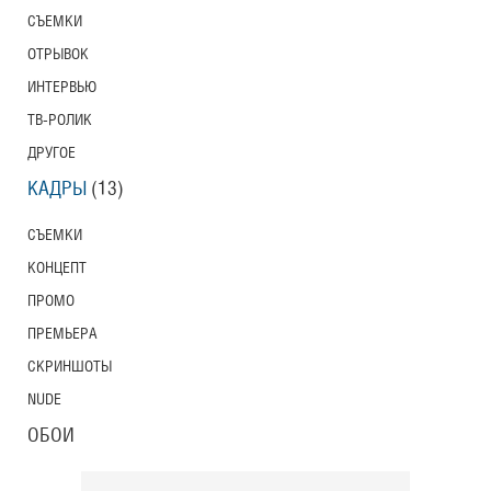
СЪЕМКИ
Тони Эрдманн
Toni Erdmann
ОТРЫВОК
Американский трейлер
ИНТЕРВЬЮ
ТВ-РОЛИК
ДРУГОЕ
Вурдалаки
КАДРЫ
(13)
Трейлер
СЪЕМКИ
КОНЦЕПТ
ПРОМО
Защитники
Трейлер
ПРЕМЬЕРА
СКРИНШОТЫ
NUDE
Лунный свет
ОБОИ
Moonlight
Трейлер (на русском языке)