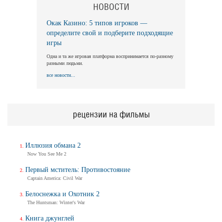
НОВОСТИ
Окак Казино: 5 типов игроков —
Длинная ночь, короткое утро
определите свой и подберите подходящие
Long Nights Short Mornings
игры
Трейлер
Одна и та же игровая платформа воспринимается по-разному
разными людьми.
все новости...
Балерина
Ballerina
Трейлер (на русском)
рецензии на фильмы
Иллюзия обмана 2
Балерина
Now You See Me 2
Ballerina
Трейлер №2
Первый мститель: Противостояние
Captain America: Civil War
Белоснежка и Охотник 2
The Huntsman: Winter's War
Балерина
Ballerina
Книга джунглей