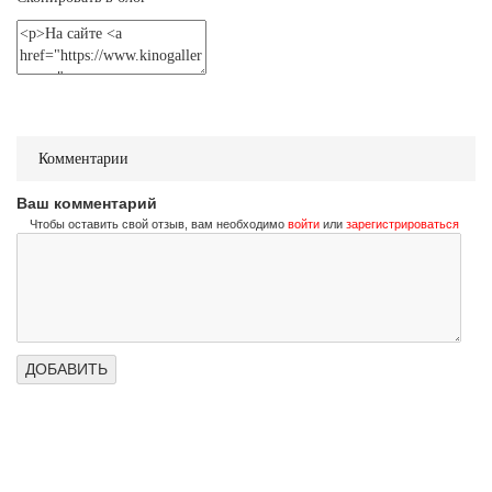
Не стучи дважды
Don't Knock Twice
Трейлер (на украинском)
Не стучи дважды
Don't Knock Twice
Комментарии
Трейлер (на русском)
Ваш комментарий
Чтобы оставить свой отзыв, вам необходимо
войти
или
зарегистрироваться