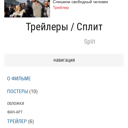
Слишком свободный человек
Трейлер
Трейлеры
/
Сплит
Одноклассницы: Новый поворот
Split
Трейлер
навигация
Призраки Элоиз
Eloise
О ФИЛЬМЕ
Трейлер (на русском языке)
ПОСТЕРЫ
(10)
Призраки Элоиз
ОБЛОЖКИ
Eloise
ФАН-АРТ
Трейлер
ТРЕЙЛЕР
(6)