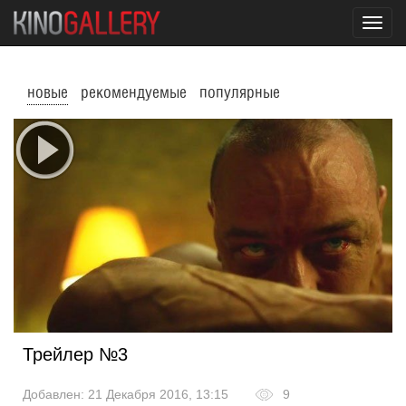
Toggl
navig
новые
рекомендуемые
популярные
Трейлер №3
Добавлен: 21 Декабря 2016, 13:15
9