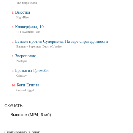
The Jungle Book
Трейлер
Высотка
High-Rise
Кловерфилд, 10
Балерина
10 Cloverfield Lane
Ballerina
Тизер-трейлер (на русском)
Бэтмен против Супермена: На заре справедливости
Batman v Superman: Dawn of Justice
Зверополис
Zootopia
Балерина
Ballerina
Братья из Гримсби
Тизер-трейлер
Grimsby
Боги Египта
Gods of Egypt
Дух балтийский
СКАЧАТЬ:
Трейлер
Высокое (MP4, 6 мб)
Скопировать в блог