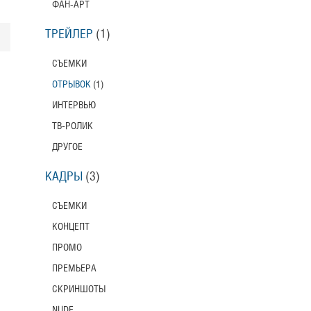
ФАН-АРТ
Toni Erdmann
Американский трейлер
ТРЕЙЛЕР
(1)
Вурдалаки
СЪЕМКИ
Трейлер
ОТРЫВОК
(1)
ИНТЕРВЬЮ
Защитники
ТВ-РОЛИК
Трейлер
ДРУГОЕ
КАДРЫ
(3)
Лунный свет
Moonlight
СЪЕМКИ
Трейлер (на русском языке)
КОНЦЕПТ
Длинная ночь, короткое утро
ПРОМО
Long Nights Short Mornings
ПРЕМЬЕРА
Трейлер
СКРИНШОТЫ
Балерина
NUDE