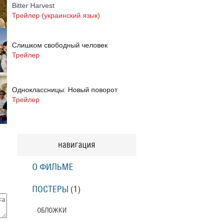
Bitter Harvest
Трейлер (украинский язык)
Слишком свободный человек
Трейлер
Одноклассницы: Новый поворот
Трейлер
Призраки Элоиз
Eloise
навигация
Трейлер (на русском языке)
О ФИЛЬМЕ
Призраки Элоиз
Eloise
ПОСТЕРЫ
(1)
Трейлер
ОБЛОЖКИ
Тони Эрдманн