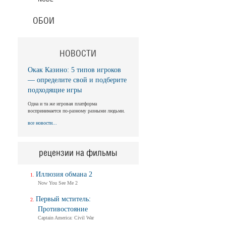
Ballerina
Трейлер (на русском)
ОБОИ
Балерина
Ballerina
НОВОСТИ
Трейлер №2
Окак Казино: 5 типов игроков
— определите свой и подберите
Балерина
подходящие игры
Ballerina
Одна и та же игровая платформа
Трейлер
воспринимается по-разному разными людьми.
все новости...
Балерина
Ballerina
рецензии на фильмы
Тизер-трейлер (на русском)
Иллюзия обмана 2
Балерина
Now You See Me 2
Ballerina
Тизер-трейлер
Первый мститель:
Противостояние
Captain America: Civil War