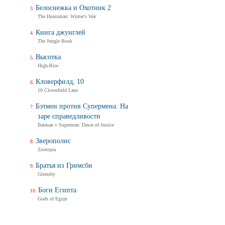
Дух балтийский
Белоснежка и Охотник 2
Трейлер
The Huntsman: Winter's War
Книга джунглей
The Jungle Book
Не стучи дважды
Don't Knock Twice
Высотка
Трейлер (на украинском)
High-Rise
Кловерфилд, 10
Не стучи дважды
10 Cloverfield Lane
Don't Knock Twice
Бэтмен против Супермена: На
Трейлер (на русском)
заре справедливости
Batman v Superman: Dawn of Justice
Зверополис
Zootopia
Братья из Гримсби
Grimsby
Боги Египта
Gods of Egypt