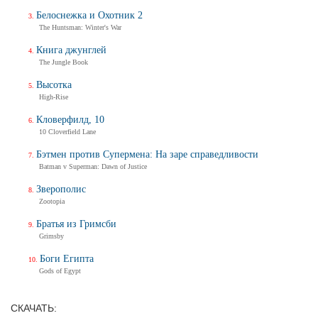
Трейлер
Белоснежка и Охотник 2
The Huntsman: Winter's War
Книга джунглей
The Jungle Book
Балерина
Ballerina
Высотка
Тизер-трейлер (на русском)
High-Rise
Кловерфилд, 10
10 Cloverfield Lane
Балерина
Бэтмен против Супермена: На заре справедливости
Ballerina
Batman v Superman: Dawn of Justice
Тизер-трейлер
Зверополис
Zootopia
Братья из Гримсби
Grimsby
Дух балтийский
Трейлер
Боги Египта
Gods of Egypt
СКАЧАТЬ: