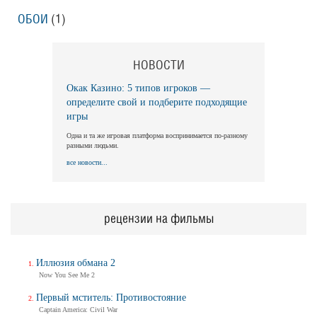
ОБОИ
(1)
Длинная ночь, короткое утро
Long Nights Short Mornings
НОВОСТИ
Трейлер
Окак Казино: 5 типов игроков —
определите свой и подберите подходящие
игры
Балерина
Одна и та же игровая платформа воспринимается по-разному
Ballerina
разными людьми.
Трейлер (на русском)
все новости...
Балерина
рецензии на фильмы
Ballerina
Трейлер №2
Иллюзия обмана 2
Now You See Me 2
Балерина
Первый мститель: Противостояние
Captain America: Civil War
Ballerina