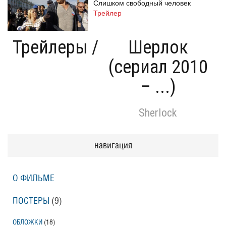
Слишком свободный человек
Трейлер
Трейлеры
/
Шерлок
(сериал 2010
Одноклассницы: Новый поворот
Трейлер
– ...)
Sherlock
Призраки Элоиз
Eloise
Трейлер (на русском языке)
навигация
О ФИЛЬМЕ
Призраки Элоиз
Eloise
Трейлер
ПОСТЕРЫ
(9)
ОБЛОЖКИ
(18)