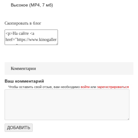
Не стучи дважды
Высокое (MP4, 7 мб)
Don't Knock Twice
Трейлер (на украинском)
Скопировать в блог
Не стучи дважды
Don't Knock Twice
Трейлер (на русском)
Комментарии
Ваш комментарий
Чтобы оставить свой отзыв, вам необходимо
войти
или
зарегистрироваться