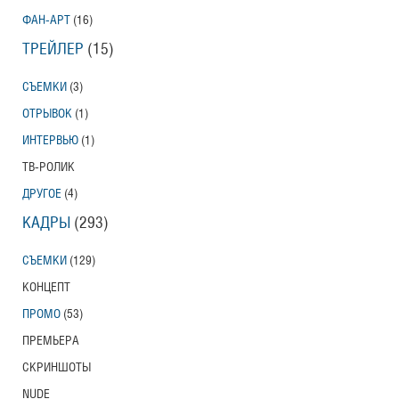
ФАН-АРТ
(16)
Тони Эрдманн
Toni Erdmann
ТРЕЙЛЕР
(15)
Американский трейлер
СЪЕМКИ
(3)
ОТРЫВОК
(1)
Вурдалаки
ИНТЕРВЬЮ
(1)
Трейлер
ТВ-РОЛИК
ДРУГОЕ
(4)
КАДРЫ
(293)
Защитники
СЪЕМКИ
(129)
Трейлер
КОНЦЕПТ
ПРОМО
(53)
ПРЕМЬЕРА
Лунный свет
Moonlight
СКРИНШОТЫ
Трейлер (на русском языке)
NUDE