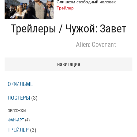
Слишком свободный человек
Трейлер
Трейлеры
/
Чужой: Завет
Одноклассницы: Новый поворот
Alien: Covenant
Трейлер
навигация
Призраки Элоиз
Eloise
О ФИЛЬМЕ
Трейлер (на русском языке)
ПОСТЕРЫ
(3)
Призраки Элоиз
ОБЛОЖКИ
Eloise
ФАН-АРТ
(4)
Трейлер
ТРЕЙЛЕР
(3)