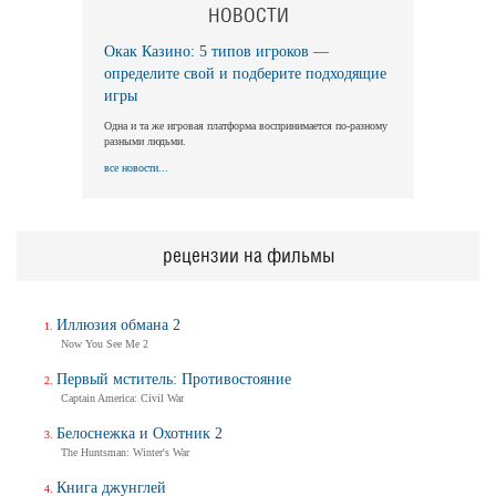
НОВОСТИ
Окак Казино: 5 типов игроков —
Длинная ночь, короткое утро
определите свой и подберите подходящие
Long Nights Short Mornings
игры
Трейлер
Одна и та же игровая платформа воспринимается по-разному
разными людьми.
все новости...
Балерина
Ballerina
Трейлер (на русском)
рецензии на фильмы
Иллюзия обмана 2
Балерина
Now You See Me 2
Ballerina
Трейлер №2
Первый мститель: Противостояние
Captain America: Civil War
Белоснежка и Охотник 2
The Huntsman: Winter's War
Балерина
Ballerina
Книга джунглей