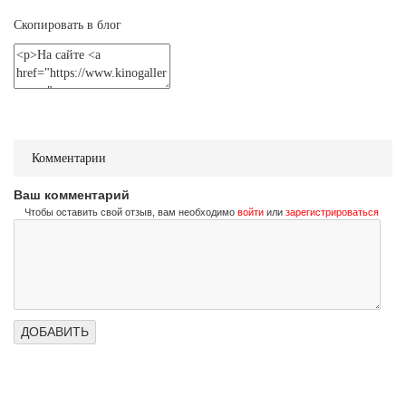
Не стучи дважды
Don't Knock Twice
Скопировать в блог
Трейлер (на украинском)
Не стучи дважды
Don't Knock Twice
Трейлер (на русском)
Комментарии
Ваш комментарий
Чтобы оставить свой отзыв, вам необходимо
войти
или
зарегистрироваться