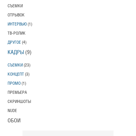
СЪЕМКИ
Тони Эрдманн
Toni Erdmann
ОТРЫВОК
Американский трейлер
ИНТЕРВЬЮ
(1)
ТВ-РОЛИК
ДРУГОЕ
(4)
Вурдалаки
КАДРЫ
(9)
Трейлер
СЪЕМКИ
(23)
КОНЦЕПТ
(3)
ПРОМО
(1)
Защитники
Трейлер
ПРЕМЬЕРА
СКРИНШОТЫ
NUDE
Лунный свет
ОБОИ
Moonlight
Трейлер (на русском языке)