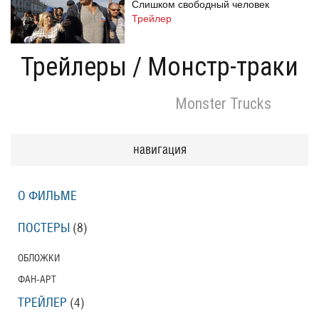
Слишком свободный человек
Трейлер
Трейлеры
/
Монстр-траки
Одноклассницы: Новый поворот
Monster Trucks
Трейлер
навигация
Призраки Элоиз
Eloise
О ФИЛЬМЕ
Трейлер (на русском языке)
ПОСТЕРЫ
(8)
Призраки Элоиз
ОБЛОЖКИ
Eloise
ФАН-АРТ
Трейлер
ТРЕЙЛЕР
(4)