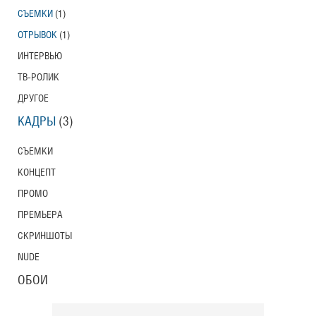
СЪЕМКИ
(1)
Тони Эрдманн
Toni Erdmann
ОТРЫВОК
(1)
Американский трейлер
ИНТЕРВЬЮ
ТВ-РОЛИК
ДРУГОЕ
Вурдалаки
КАДРЫ
(3)
Трейлер
СЪЕМКИ
КОНЦЕПТ
ПРОМО
Защитники
Трейлер
ПРЕМЬЕРА
СКРИНШОТЫ
NUDE
Лунный свет
ОБОИ
Moonlight
Трейлер (на русском языке)