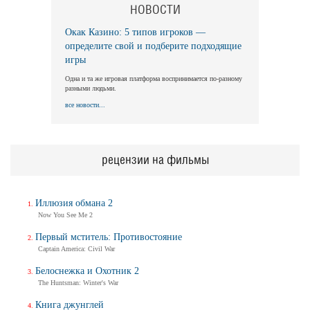
НОВОСТИ
Окак Казино: 5 типов игроков —
Длинная ночь, короткое утро
определите свой и подберите подходящие
Long Nights Short Mornings
игры
Трейлер
Одна и та же игровая платформа воспринимается по-разному
разными людьми.
все новости...
Балерина
Ballerina
Трейлер (на русском)
рецензии на фильмы
Иллюзия обмана 2
Балерина
Now You See Me 2
Ballerina
Трейлер №2
Первый мститель: Противостояние
Captain America: Civil War
Белоснежка и Охотник 2
The Huntsman: Winter's War
Балерина
Ballerina
Книга джунглей