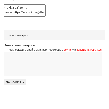
Не стучи дважды
Don't Knock Twice
Трейлер (на украинском)
Не стучи дважды
Don't Knock Twice
Комментарии
Трейлер (на русском)
Ваш комментарий
Чтобы оставить свой отзыв, вам необходимо
войти
или
зарегистрироваться