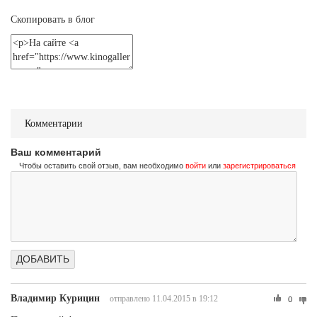
Не стучи дважды
Don't Knock Twice
Скопировать в блог
Трейлер (на украинском)
Не стучи дважды
Don't Knock Twice
Трейлер (на русском)
Комментарии
Ваш комментарий
Чтобы оставить свой отзыв, вам необходимо
войти
или
зарегистрироваться
Владимир Курицин
отправлено 11.04.2015 в 19:12
0