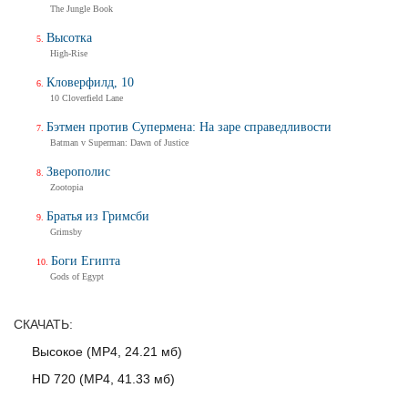
The Jungle Book
Трейлер
Высотка
High-Rise
Кловерфилд, 10
Балерина
10 Cloverfield Lane
Ballerina
Тизер-трейлер (на русском)
Бэтмен против Супермена: На заре справедливости
Batman v Superman: Dawn of Justice
Зверополис
Zootopia
Балерина
Ballerina
Братья из Гримсби
Тизер-трейлер
Grimsby
Боги Египта
Gods of Egypt
Дух балтийский
СКАЧАТЬ:
Трейлер
Высокое (MP4, 24.21 мб)
HD 720 (MP4, 41.33 мб)