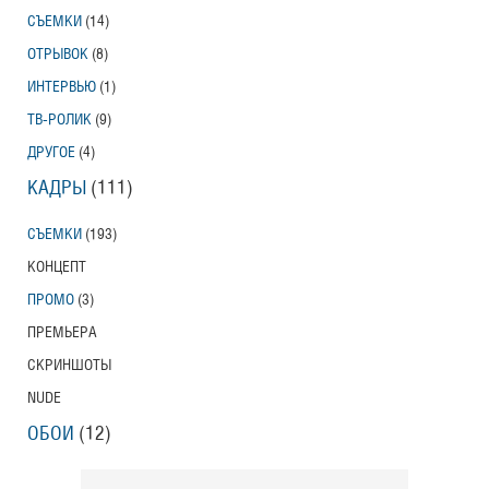
СЪЕМКИ
(14)
Тони Эрдманн
Toni Erdmann
ОТРЫВОК
(8)
Американский трейлер
ИНТЕРВЬЮ
(1)
ТВ-РОЛИК
(9)
ДРУГОЕ
(4)
Вурдалаки
КАДРЫ
(111)
Трейлер
СЪЕМКИ
(193)
КОНЦЕПТ
ПРОМО
(3)
Защитники
Трейлер
ПРЕМЬЕРА
СКРИНШОТЫ
NUDE
Лунный свет
ОБОИ
(12)
Moonlight
Трейлер (на русском языке)