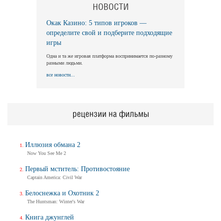
НОВОСТИ
Окак Казино: 5 типов игроков —
Длинная ночь, короткое утро
определите свой и подберите подходящие
Long Nights Short Mornings
игры
Трейлер
Одна и та же игровая платформа воспринимается по-разному
разными людьми.
все новости...
Балерина
Ballerina
Трейлер (на русском)
рецензии на фильмы
Иллюзия обмана 2
Балерина
Now You See Me 2
Ballerina
Трейлер №2
Первый мститель: Противостояние
Captain America: Civil War
Белоснежка и Охотник 2
The Huntsman: Winter's War
Балерина
Ballerina
Книга джунглей