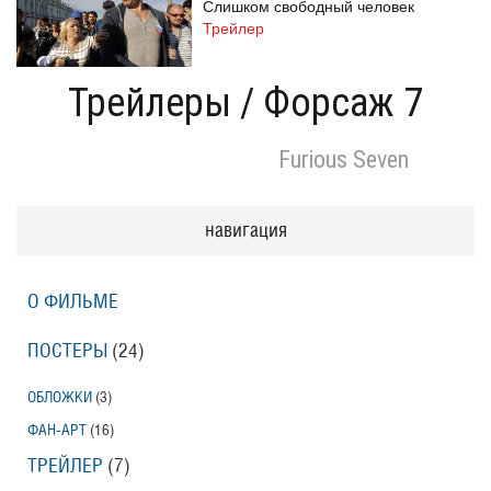
Слишком свободный человек
Трейлер
Трейлеры
/
Форсаж 7
Одноклассницы: Новый поворот
Furious Seven
Трейлер
навигация
Призраки Элоиз
Eloise
О ФИЛЬМЕ
Трейлер (на русском языке)
ПОСТЕРЫ
(24)
Призраки Элоиз
ОБЛОЖКИ
(3)
Eloise
ФАН-АРТ
(16)
Трейлер
ТРЕЙЛЕР
(7)