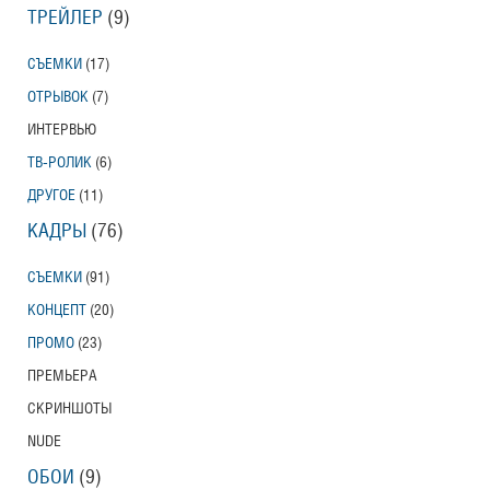
ТРЕЙЛЕР
(9)
Тони Эрдманн
Toni Erdmann
СЪЕМКИ
(17)
Американский трейлер
ОТРЫВОК
(7)
ИНТЕРВЬЮ
ТВ-РОЛИК
(6)
Вурдалаки
Трейлер
ДРУГОЕ
(11)
КАДРЫ
(76)
СЪЕМКИ
(91)
Защитники
КОНЦЕПТ
(20)
Трейлер
ПРОМО
(23)
ПРЕМЬЕРА
СКРИНШОТЫ
Лунный свет
NUDE
Moonlight
Трейлер (на русском языке)
ОБОИ
(9)