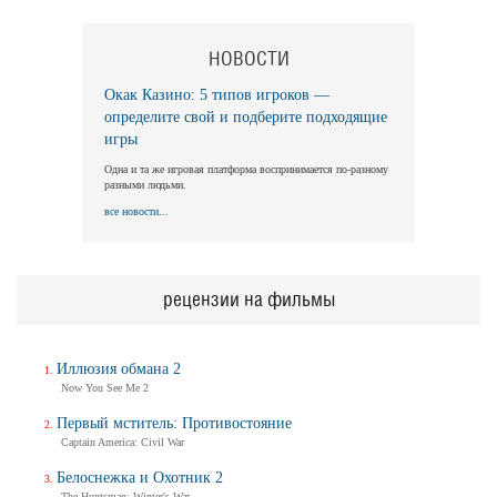
НОВОСТИ
Длинная ночь, короткое утро
Long Nights Short Mornings
Окак Казино: 5 типов игроков —
Трейлер
определите свой и подберите подходящие
игры
Одна и та же игровая платформа воспринимается по-разному
разными людьми.
Балерина
все новости...
Ballerina
Трейлер (на русском)
рецензии на фильмы
Балерина
Ballerina
Иллюзия обмана 2
Трейлер №2
Now You See Me 2
Первый мститель: Противостояние
Captain America: Civil War
Балерина
Белоснежка и Охотник 2
Ballerina
The Huntsman: Winter's War