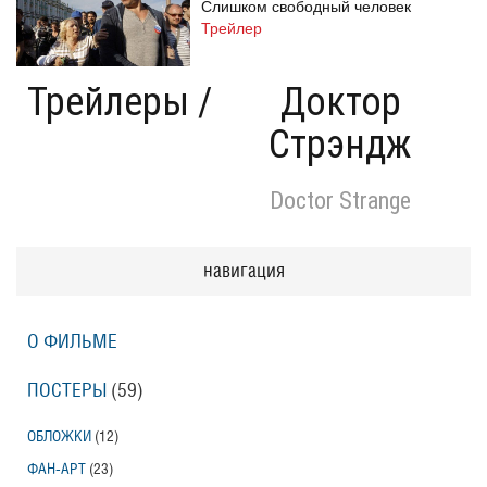
Слишком свободный человек
Трейлер
Трейлеры
/
Доктор
Стрэндж
Одноклассницы: Новый поворот
Трейлер
Doctor Strange
Призраки Элоиз
навигация
Eloise
Трейлер (на русском языке)
О ФИЛЬМЕ
Призраки Элоиз
ПОСТЕРЫ
(59)
Eloise
Трейлер
ОБЛОЖКИ
(12)
ФАН-АРТ
(23)