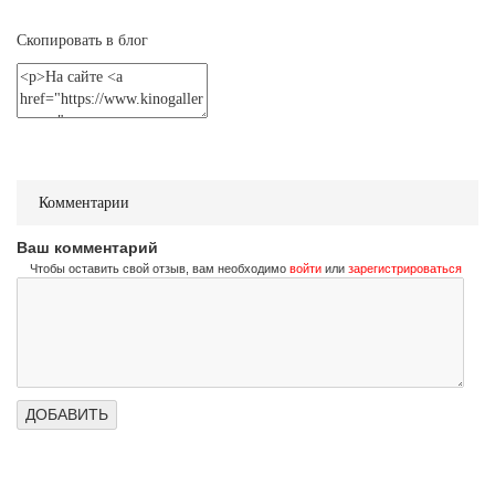
Не стучи дважды
Don't Knock Twice
Скопировать в блог
Трейлер (на украинском)
Не стучи дважды
Don't Knock Twice
Трейлер (на русском)
Комментарии
Ваш комментарий
Чтобы оставить свой отзыв, вам необходимо
войти
или
зарегистрироваться