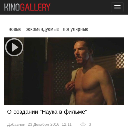
Toggl
navig
новые
рекомендуемые
популярные
О создании "Наука в фильме"
Добавлен: 23 Декабря 2016, 12:11
3