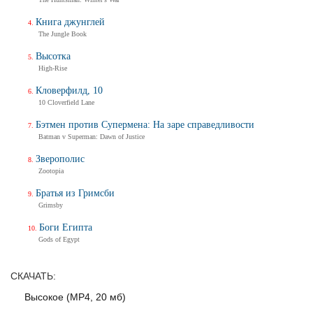
Трейлер
Книга джунглей
The Jungle Book
Высотка
Балерина
High-Rise
Ballerina
Кловерфилд, 10
Тизер-трейлер (на русском)
10 Cloverfield Lane
Бэтмен против Супермена: На заре справедливости
Batman v Superman: Dawn of Justice
Балерина
Зверополис
Ballerina
Zootopia
Тизер-трейлер
Братья из Гримсби
Grimsby
Боги Египта
Дух балтийский
Gods of Egypt
Трейлер
СКАЧАТЬ:
Высокое (MP4, 20 мб)