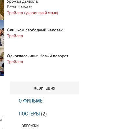
Урожай дьявола
Bitter Harvest
Трейлер (украинский язык)
Слишком свободный человек
Трейлер
Одноклассницы: Новый поворот
Трейлер
Призраки Элоиз
Eloise
навигация
Трейлер (на русском языке)
О ФИЛЬМЕ
Призраки Элоиз
Eloise
ПОСТЕРЫ
(2)
Трейлер
ОБЛОЖКИ