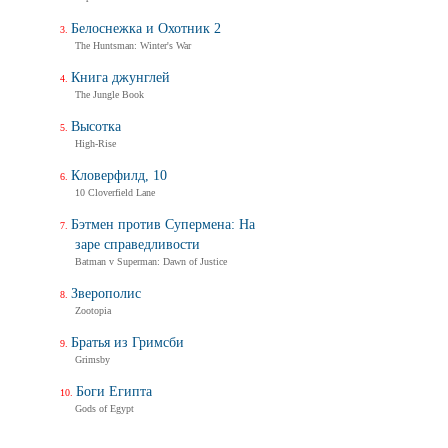
Дух балтийский
Белоснежка и Охотник 2
Трейлер
The Huntsman: Winter's War
Книга джунглей
The Jungle Book
Не стучи дважды
Don't Knock Twice
Высотка
Трейлер (на украинском)
High-Rise
Кловерфилд, 10
Не стучи дважды
10 Cloverfield Lane
Don't Knock Twice
Бэтмен против Супермена: На
Трейлер (на русском)
заре справедливости
Batman v Superman: Dawn of Justice
Зверополис
Zootopia
Братья из Гримсби
Grimsby
Боги Египта
Gods of Egypt