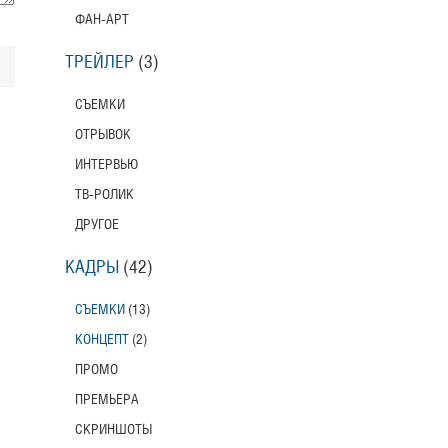
Тони Эрдманн
ФАН-АРТ
Toni Erdmann
Американский трейлер
ТРЕЙЛЕР
(3)
Вурдалаки
СЪЕМКИ
Трейлер
ОТРЫВОК
ИНТЕРВЬЮ
Защитники
ТВ-РОЛИК
Трейлер
ДРУГОЕ
КАДРЫ
(42)
Лунный свет
Moonlight
СЪЕМКИ
(13)
Трейлер (на русском языке)
КОНЦЕПТ
(2)
Длинная ночь, короткое утро
ПРОМО
Long Nights Short Mornings
ПРЕМЬЕРА
Трейлер
СКРИНШОТЫ