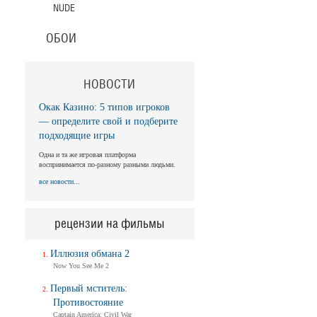
Балерина
NUDE
Ballerina
Трейлер (на русском)
ОБОИ
Балерина
Ballerina
НОВОСТИ
Трейлер №2
Окак Казино: 5 типов игроков
— определите свой и подберите
Балерина
подходящие игры
Ballerina
Одна и та же игровая платформа
Трейлер
воспринимается по-разному разными людьми.
все новости...
Балерина
Ballerina
рецензии на фильмы
Тизер-трейлер (на русском)
Иллюзия обмана 2
Балерина
Now You See Me 2
Ballerina
Тизер-трейлер
Первый мститель:
Противостояние
Captain America: Civil War