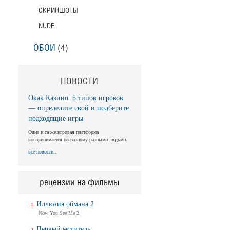
СКРИНШОТЫ
Балерина
NUDE
Ballerina
Трейлер (на русском)
ОБОИ
(4)
Балерина
Ballerina
НОВОСТИ
Трейлер №2
Окак Казино: 5 типов игроков
— определите свой и подберите
Балерина
подходящие игры
Ballerina
Одна и та же игровая платформа
Трейлер
воспринимается по-разному разными людьми.
все новости...
Балерина
Ballerina
рецензии на фильмы
Тизер-трейлер (на русском)
Иллюзия обмана 2
Балерина
Now You See Me 2
Ballerina
Тизер-трейлер
Первый мститель: