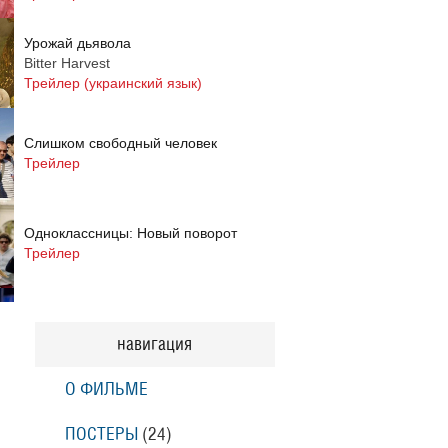
Урожай дьявола
Bitter Harvest
Трейлер (украинский язык)
Слишком свободный человек
Трейлер
Одноклассницы: Новый поворот
Трейлер
Призраки Элоиз
Eloise
навигация
Трейлер (на русском языке)
О ФИЛЬМЕ
Призраки Элоиз
Eloise
ПОСТЕРЫ
(24)
Трейлер