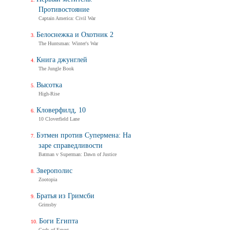
Противостояние
Captain America: Civil War
Дух балтийский
Белоснежка и Охотник 2
Трейлер
The Huntsman: Winter's War
Книга джунглей
The Jungle Book
Не стучи дважды
Don't Knock Twice
Высотка
Трейлер (на украинском)
High-Rise
Кловерфилд, 10
Не стучи дважды
10 Cloverfield Lane
Don't Knock Twice
Бэтмен против Супермена: На
Трейлер (на русском)
заре справедливости
Batman v Superman: Dawn of Justice
Зверополис
Zootopia
Братья из Гримсби
Grimsby
Боги Египта
Gods of Egypt