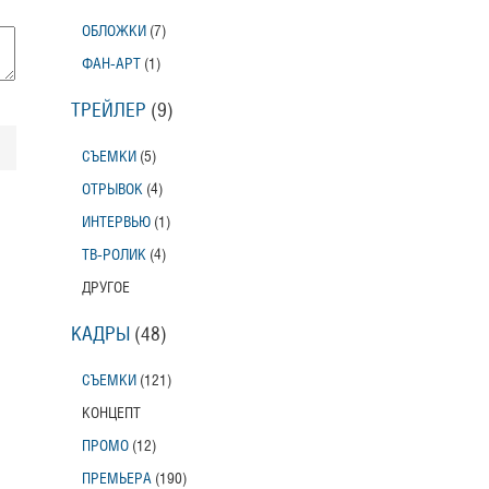
ОБЛОЖКИ
(7)
Тони Эрдманн
ФАН-АРТ
(1)
Toni Erdmann
Американский трейлер
ТРЕЙЛЕР
(9)
Вурдалаки
СЪЕМКИ
(5)
Трейлер
ОТРЫВОК
(4)
ИНТЕРВЬЮ
(1)
Защитники
ТВ-РОЛИК
(4)
Трейлер
ДРУГОЕ
КАДРЫ
(48)
Лунный свет
Moonlight
СЪЕМКИ
(121)
Трейлер (на русском языке)
КОНЦЕПТ
Длинная ночь, короткое утро
ПРОМО
(12)
Long Nights Short Mornings
ПРЕМЬЕРА
(190)
Трейлер