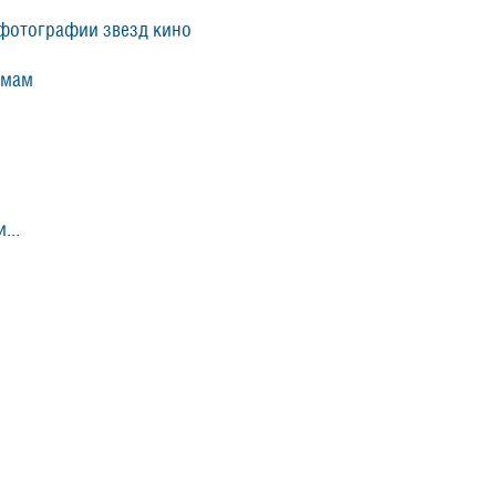
фотографии звезд кино
ьмам
...