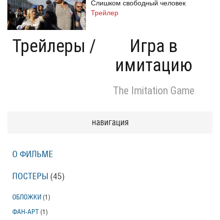
Слишком свободный человек
Трейлер
Трейлеры
/
Игра в
имитацию
Одноклассницы: Новый поворот
Трейлер
The Imitation Game
Призраки Элоиз
навигация
Eloise
Трейлер (на русском языке)
О ФИЛЬМЕ
Призраки Элоиз
ПОСТЕРЫ
(45)
Eloise
Трейлер
ОБЛОЖКИ
(1)
ФАН-АРТ
(1)