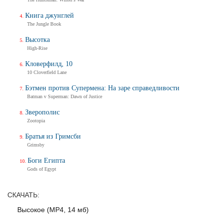
Трейлер
Книга джунглей
The Jungle Book
Высотка
Балерина
High-Rise
Ballerina
Кловерфилд, 10
Тизер-трейлер (на русском)
10 Cloverfield Lane
Бэтмен против Супермена: На заре справедливости
Batman v Superman: Dawn of Justice
Балерина
Зверополис
Ballerina
Zootopia
Тизер-трейлер
Братья из Гримсби
Grimsby
Боги Египта
Дух балтийский
Gods of Egypt
Трейлер
СКАЧАТЬ:
Высокое (MP4, 14 мб)