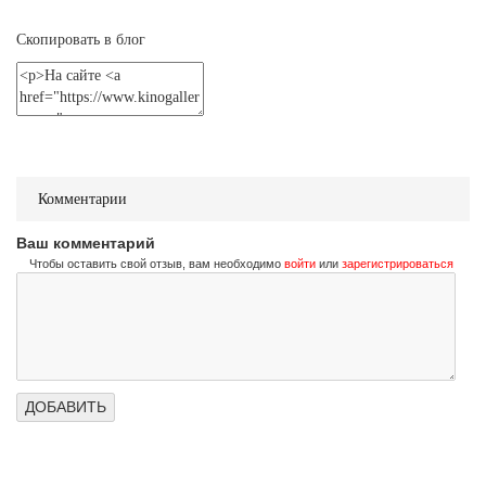
Не стучи дважды
Don't Knock Twice
Скопировать в блог
Трейлер (на украинском)
Не стучи дважды
Don't Knock Twice
Трейлер (на русском)
Комментарии
Ваш комментарий
Чтобы оставить свой отзыв, вам необходимо
войти
или
зарегистрироваться