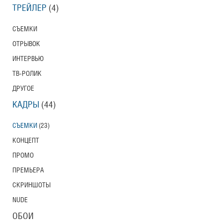
ТРЕЙЛЕР
(4)
Тони Эрдманн
Toni Erdmann
СЪЕМКИ
Американский трейлер
ОТРЫВОК
ИНТЕРВЬЮ
ТВ-РОЛИК
Вурдалаки
Трейлер
ДРУГОЕ
КАДРЫ
(44)
СЪЕМКИ
(23)
Защитники
КОНЦЕПТ
Трейлер
ПРОМО
ПРЕМЬЕРА
СКРИНШОТЫ
Лунный свет
NUDE
Moonlight
Трейлер (на русском языке)
ОБОИ