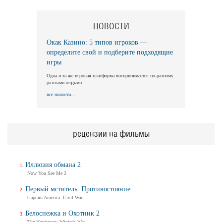
НОВОСТИ
Длинная ночь, короткое утро
Long Nights Short Mornings
Окак Казино: 5 типов игроков —
Трейлер
определите свой и подберите подходящие
игры
Одна и та же игровая платформа воспринимается по-разному
разными людьми.
Балерина
все новости...
Ballerina
Трейлер (на русском)
рецензии на фильмы
Балерина
Ballerina
Иллюзия обмана 2
Трейлер №2
Now You See Me 2
Первый мститель: Противостояние
Captain America: Civil War
Балерина
Белоснежка и Охотник 2
Ballerina
The Huntsman: Winter's War