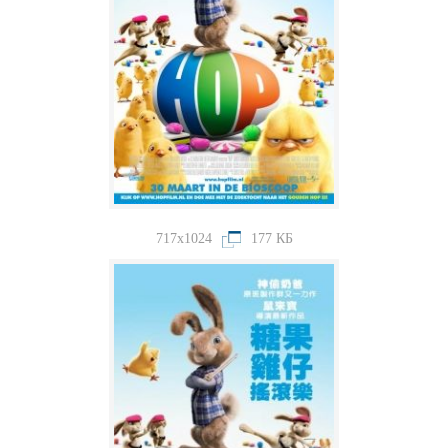
717x1024
177 КБ