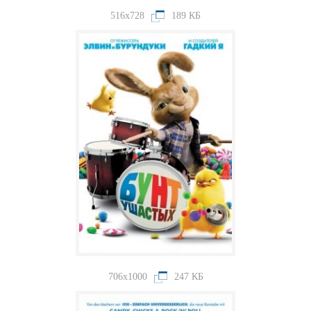
516x728
189 КБ
706x1000
247 КБ