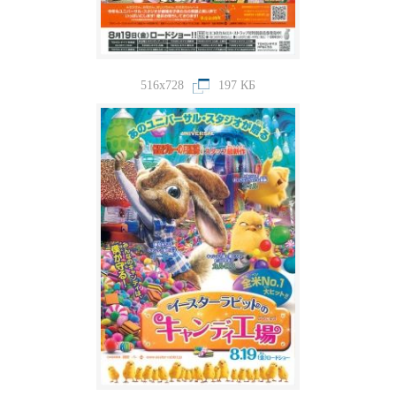
516x728
197 КБ