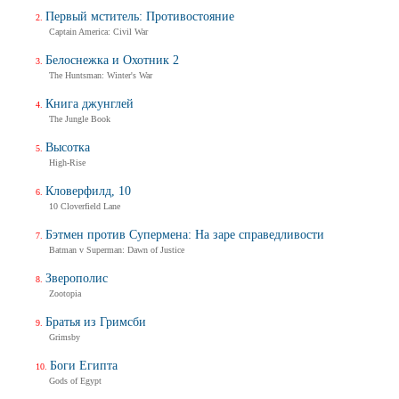
Первый мститель: Противостояние
Captain America: Civil War
Белоснежка и Охотник 2
The Huntsman: Winter's War
Книга джунглей
The Jungle Book
Высотка
High-Rise
Кловерфилд, 10
10 Cloverfield Lane
Бэтмен против Супермена: На заре справедливости
Batman v Superman: Dawn of Justice
Зверополис
Zootopia
Братья из Гримсби
Grimsby
Боги Египта
Gods of Egypt