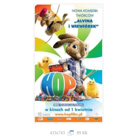
433x743
89 КБ