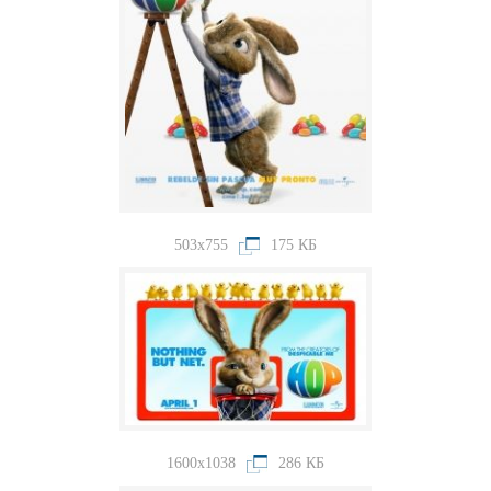
503x755
175 КБ
1600x1038
286 КБ