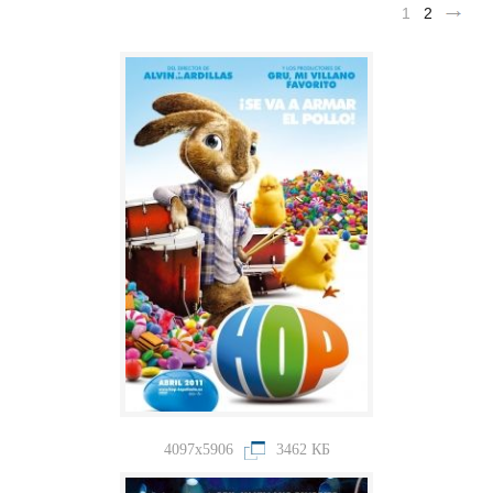
1
2
4097x5906
3462 КБ