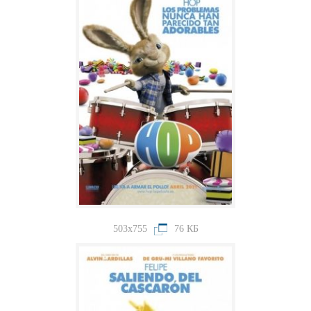
503x755
76 КБ