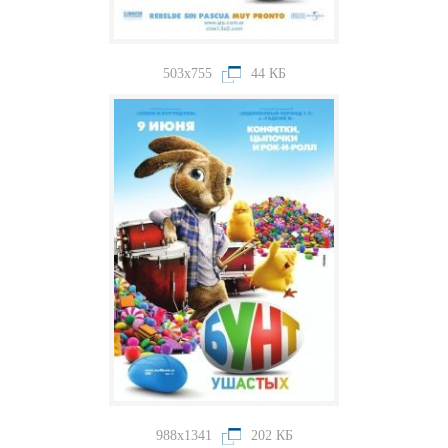
503x755
44 КБ
988x1341
202 КБ