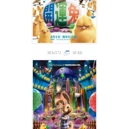
383x572
38 КБ