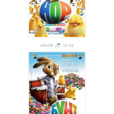
495x700
197 КБ