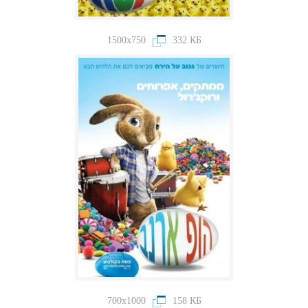
1500x750
332 КБ
700x1000
158 КБ