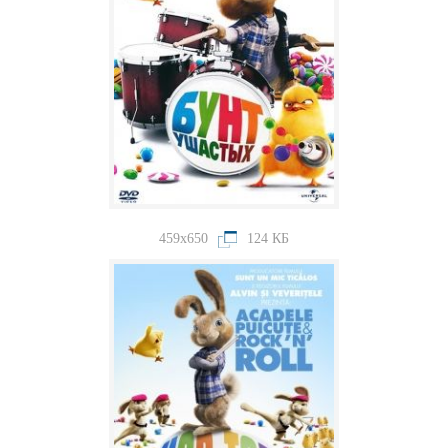
459x650
124 КБ