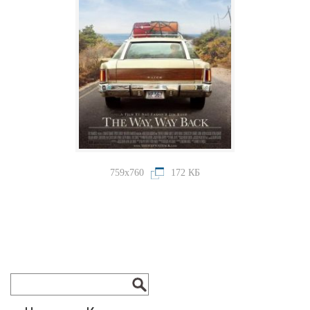
759x760
172 КБ