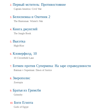
Первый мститель: Противостояние
Captain America: Civil War
Белоснежка и Охотник 2
The Huntsman: Winter's War
Книга джунглей
The Jungle Book
Высотка
High-Rise
Кловерфилд, 10
10 Cloverfield Lane
Бэтмен против Супермена: На заре справедливости
Batman v Superman: Dawn of Justice
Зверополис
Zootopia
Братья из Гримсби
Grimsby
Боги Египта
Gods of Egypt