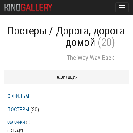
Toggl
navig
Постеры
/
Дорога, дорога
домой
(20)
The Way Way Back
навигация
О ФИЛЬМЕ
ПОСТЕРЫ
(20)
ОБЛОЖКИ
(1)
ФАН-АРТ