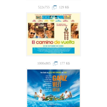
522x755
129 КБ
1000x805
177 КБ