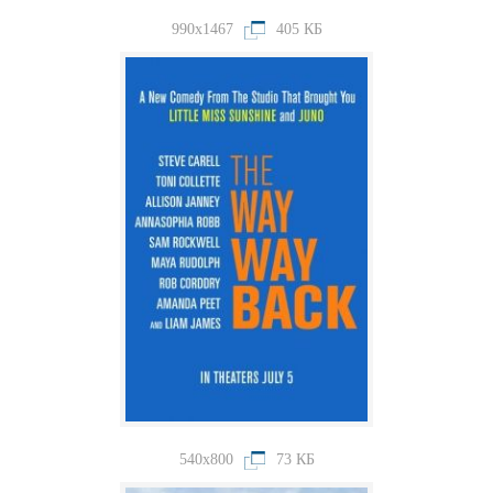
990x1467
405 КБ
540x800
73 КБ