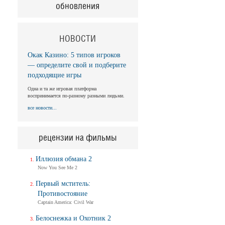
обновления
НОВОСТИ
Окак Казино: 5 типов игроков
— определите свой и подберите
подходящие игры
Одна и та же игровая платформа
воспринимается по-разному разными людьми.
все новости...
рецензии на фильмы
Иллюзия обмана 2
Now You See Me 2
Первый мститель:
Противостояние
Captain America: Civil War
Белоснежка и Охотник 2