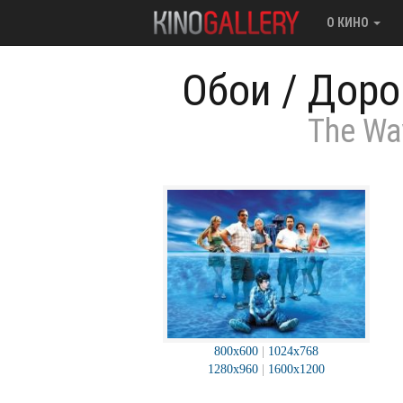
О КИНО
Обои
/
Доро
The Wa
800x600
|
1024x768
1280x960
|
1600x1200