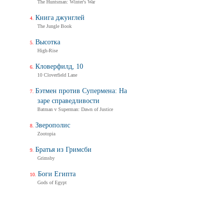
The Huntsman: Winter's War
Книга джунглей
The Jungle Book
Высотка
High-Rise
Кловерфилд, 10
10 Cloverfield Lane
Бэтмен против Супермена: На
заре справедливости
Batman v Superman: Dawn of Justice
Зверополис
Zootopia
Братья из Гримсби
Grimsby
Боги Египта
Gods of Egypt