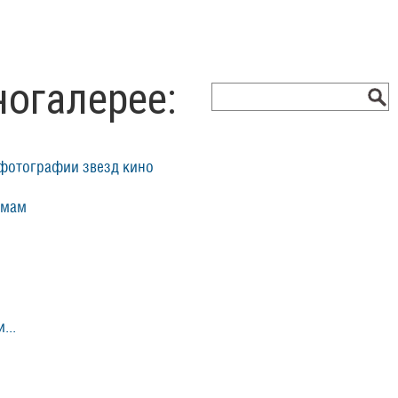
ногалерее:
фотографии звезд кино
ьмам
...