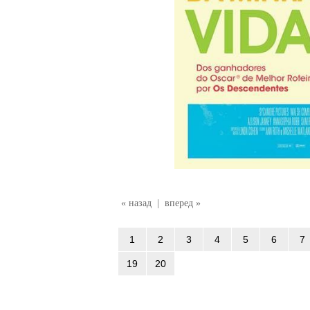
« назад
|
вперед »
1
2
3
4
5
6
7
19
20