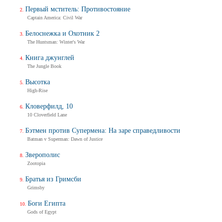
Первый мститель: Противостояние
Captain America: Civil War
Белоснежка и Охотник 2
The Huntsman: Winter's War
Книга джунглей
The Jungle Book
Высотка
High-Rise
Кловерфилд, 10
10 Cloverfield Lane
Бэтмен против Супермена: На заре справедливости
Batman v Superman: Dawn of Justice
Зверополис
Zootopia
Братья из Гримсби
Grimsby
Боги Египта
Gods of Egypt