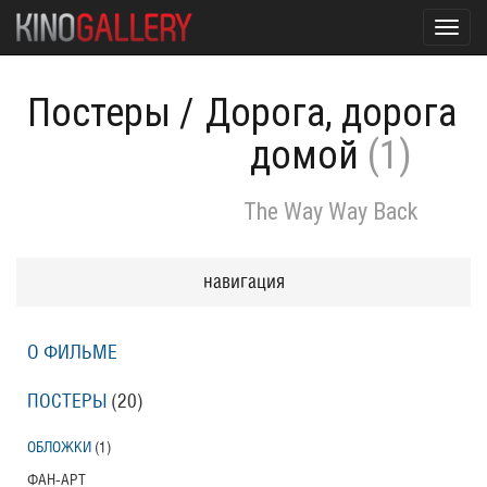
Toggl
navig
Постеры
/
Дорога, дорога
домой
(1)
The Way Way Back
навигация
О ФИЛЬМЕ
ПОСТЕРЫ
(20)
ОБЛОЖКИ
(1)
ФАН-АРТ