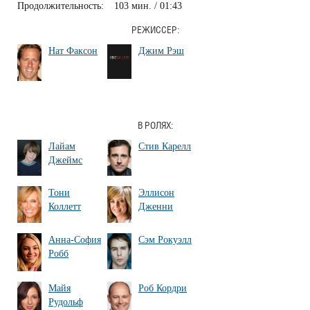
Продолжительность:
103 мин. / 01:43
РЕЖИССЕР:
Нат Факсон
Джим Рэш
В РОЛЯХ:
Лайам
Стив Карелл
Джеймс
Тони
Эллисон
Коллетт
Дженни
Анна-София
Сэм Рокуэлл
Робб
Майя
Роб Кордри
Рудольф