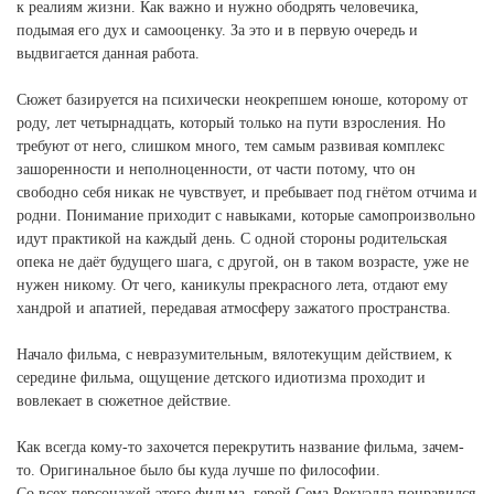
к реалиям жизни. Как важно и нужно ободрять человечика,
подымая его дух и самооценку. За это и в первую очередь и
выдвигается данная работа.
Сюжет базируется на психически неокрепшем юноше, которому от
роду, лет четырнадцать, который только на пути взросления. Но
требуют от него, слишком много, тем самым развивая комплекс
зашоренности и неполноценности, от части потому, что он
свободно себя никак не чувствует, и пребывает под гнётом отчима и
родни. Понимание приходит с навыками, которые самопроизвольно
идут практикой на каждый день. С одной стороны родительская
опека не даёт будущего шага, с другой, он в таком возрасте, уже не
нужен никому. От чего, каникулы прекрасного лета, отдают ему
хандрой и апатией, передавая атмосферу зажатого пространства.
Начало фильма, с невразумительным, вялотекущим действием, к
середине фильма, ощущение детского идиотизма проходит и
вовлекает в сюжетное действие.
Как всегда кому-то захочется перекрутить название фильма, зачем-
то. Оригинальное было бы куда лучше по философии.
Со всех персонажей этого фильма, герой Сема Рокуэлла понравился