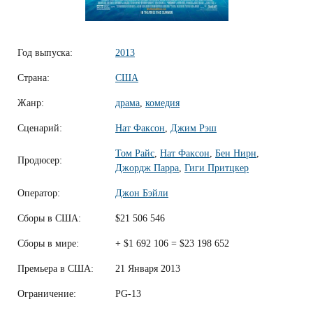
Год выпуска:
2013
Страна:
США
Жанр:
драма
,
комедия
Сценарий:
Нат Факсон
,
Джим Рэш
Том Райс
,
Нат Факсон
,
Бен Нирн
,
Продюсер:
Джордж Парра
,
Гиги Притцкер
Оператор:
Джон Бэйли
Сборы в США:
$21 506 546
Сборы в мире:
+ $1 692 106 = $23 198 652
Премьера в США:
21 Января 2013
Ограничение:
PG-13