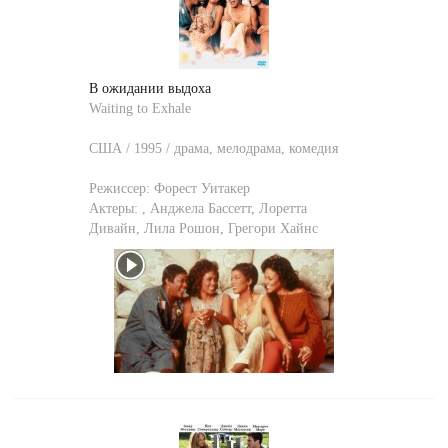
В ожидании выдоха
Waiting to Exhale
США / 1995 / драма, мелодрама, комедия
Режиссер:
Форест Уитакер
Актеры:
,
Анджела Бассетт
,
Лоретта
Дивайн
,
Лила Рошон
,
Грегори Хайнс