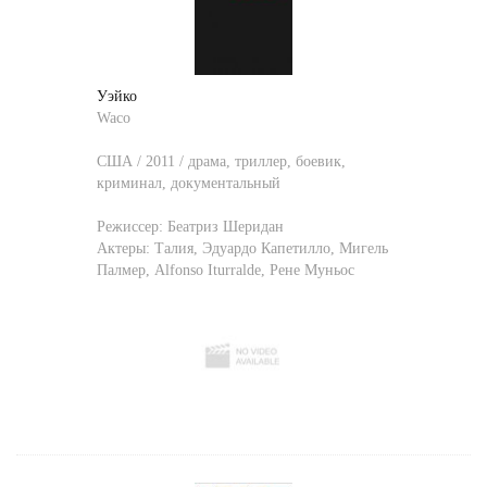
Уэйко
Waco
США / 2011 / драма, триллер, боевик,
криминал, документальный
Режиссер:
Беатриз Шеридан
Актеры:
Талия
,
Эдуардо Капетилло
,
Мигель
Палмер
,
Alfonso Iturralde
,
Рене Муньос