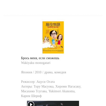
Брось меня, если сможешь
Wakiyaku monogatari
Япония / 2010 / драма, комедия
Режиссер:
Ацуси Огата
Актеры:
Тору Масуока
,
Хироми Нагасаку
,
Масахико Тсугава
,
Yukimori Akanoma
,
Карим Шериф