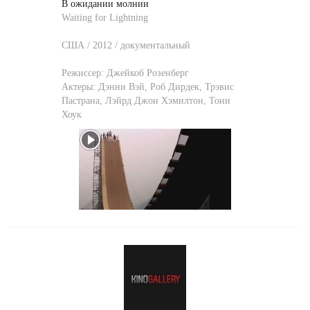
В ожидании молнии
Waiting for Lightning
США / 2012 / документальный
Режиссер:
Джейкоб Розенберг
Актеры:
Дэнни Вэй
,
Роб Дирдек
,
Трэвис
Пастрана
,
Лэйрд Джон Хэмилтон
,
Тони
Хоук