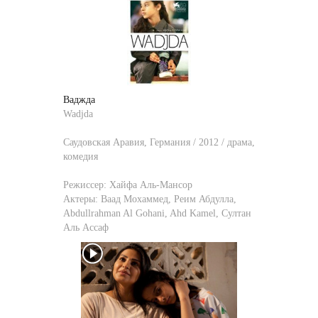
Ваджда
Wadjda
Саудовская Аравия, Германия / 2012 / драма,
комедия
Режиссер:
Хайфа Аль-Мансор
Актеры:
Ваад Мохаммед
,
Реим Абдулла
,
Abdullrahman Al Gohani
,
Ahd Kamel
,
Султан
Аль Ассаф