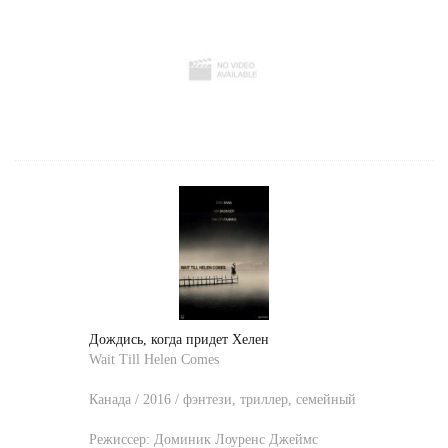
Дождись, когда придет Хелен
Wait Till Helen Comes
Канада / 2016 / фэнтези, триллер, семейный
Режиссер:
Доминик Лоуренс Джеймс