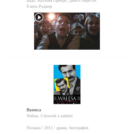
Бадо
,
Наталия Орейро
,
Диего Перетти
,
Елена Роджер
Валенса
Walesa. Czlowiek z nadziei
Польша / 2013 / драма, биография