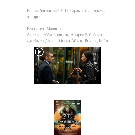
Великобритания / 2011 / драма, мелодрама,
история
Режиссер:
Мадонна
Актеры:
Эбби Корниш
,
Андреа Райзборо
,
Джеймс Д’Арси
,
Оскар Айзек
,
Ричард Койл