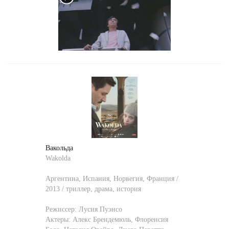
Вакольда
Wakolda
Аргентина, Испания, Норвегия, Франция /
2013 / триллер, драма, история
Режиссер:
Лусия Пуэнсо
Актеры:
Алекс Брендемюль
,
Флоренсия