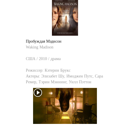
Пробуждая Мэдисон
Waking Madison
США / 2010 / драма
Режиссер:
Кэтерин Брукс
Актеры:
Элизабет Шу
,
Имоджен Путс
,
Сара
Ремер
,
Тэрин Мэннинг
,
Уилл Пэттон