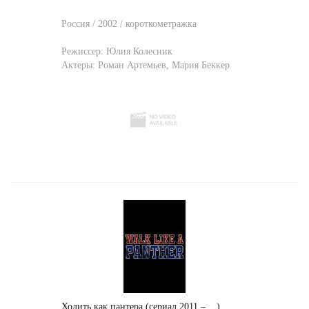
Россия / 2002 / короткометражка
Режиссер:
Юлия Колесник
Актеры:
Роман Артемьев
,
Мария Беккер
Ходить как пантера (сериал 2011 – ...)