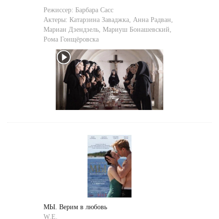
Режиссер:
Барбара Сасс
Актеры:
Катарзина Заваджка
,
Анна Радван
,
Мариан Дзендзель
,
Мариуш Бонашевский
,
Рома Гонщёровска
МЫ. Верим в любовь
W.E.