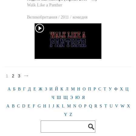
Walk Like a Panther
Великобритания / 2011 / комедия
1
2
3
А
Б
В
Г
Д
Е
Ж
З
И
Й
К
Л
М
Н
О
П
Р
С
Т
У
Ф
Х
Ц
Ч
Ш
Щ
Э
Ю
Я
A
B
C
D
E
F
G
H
I
J
K
L
M
N
O
P
Q
R
S
T
U
V
W
X
Y
Z