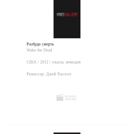
Разбуди cмерть
Wake the Dead
США / 2012 / ужасы, комедия
Режиссер:
Джей Расселл