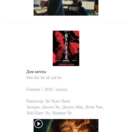
Дом мечты
Wai dor lei ah yut ho
Гонконг / 2010 / ужасы
Режиссер:
Хо Чунг Пинг
Актеры:
Джози Хо
,
Джуно Мак
,
Изон Чан
,
Хой-Панг Ло
,
Норман Чу