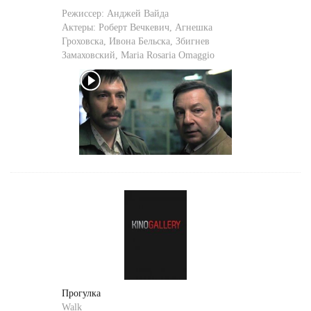
Режиссер:
Анджей Вайда
Актеры:
Роберт Вечкевич
,
Агнешка
Гроховска
,
Ивона Бельска
,
Збигнев
Замаховский
,
Maria Rosaria Omaggio
Прогулка
Walk