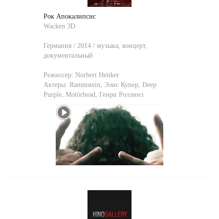
Рок Апокалипсис
Wacken 3D
Германия / 2014 / музыка, концерт,
документальный
Режиссер:
Norbert Heitker
Актеры:
Rammstein
,
Элис Купер
,
Deep
Purple
,
Motörhead
,
Генри Роллинз