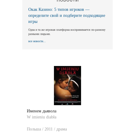
Окак Казино: 5 типов игроков —
определите свой и подберите подходящие
игры
Одна и та же игровая платформа воспринимается по-разному
разными людьми.
все новости...
Именем дьявола
W imieniu diabła
Польша / 2011 / драма