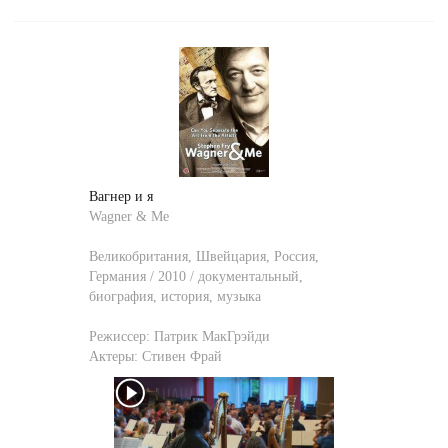
Вагнер и я
Wagner & Me
Великобритания, Швейцария, Россия,
Германия / 2010 / документальный,
биография, история, музыка
Режиссер:
Патрик МакГрэйди
Актеры:
Стивен Фрай