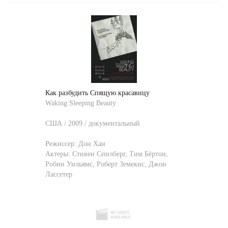
Как разбудить Спящую красавицу
Waking Sleeping Beauty
США / 2009 / документальный
Режиссер:
Дон Хан
Актеры:
Стивен Спилберг
,
Тим Бёртон
,
Робин Уильямс
,
Роберт Земекис
,
Джон
Лассетер