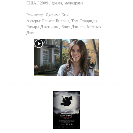
США / 2009 / драма, мелодрама
Режиссер:
Джеймс Кич
Актеры:
Рэйчел Билсон
,
Том Старридж
,
Ричард Дженкинс
,
Блит Дэннер
,
Мэттью
Дэвис