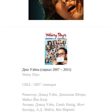
Дни Уэйна (сериал 2007 – 2011)
Wainy Days
США / 2007 / комедия
Режиссер:
Дэвид Уэйн
,
Джонатан Штерн
,
Майкл Йен Блэк
Актеры:
Дэвид Уэйн
,
Zandy Hartig
,
Мэтт
Баллард
,
А.Д. Майлз
,
Кен Марино