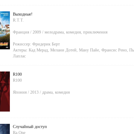
Выходные!
R.T.T.
Франция / 2009 / мелодрама, комедия, приключения
Режиссер:
Фридерик Берт
Актеры:
Кад Мерад
,
Мелани Дотей
,
Ману Пайе
,
Франсис Рено
,
Пь
Лаплас
R100
R100
Япония / 2013 / драма, комедия
Случайный доступ
Ra.One