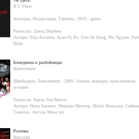
Ты здесь?
R U There
Франция, Нидерланды, Тайвань / 2010 / драма
Режиссер:
Дэвид Вербеек
Актеры:
Stijn Koomen
,
Хуан-Ру Кэ
,
Tom De Hoog
,
Phi Ngyuen
,
Pav
Bilak
Блондинка и разбойницы
Räuberinnen
Швейцария, Люксембург / 2009 / боевик, комедия, приключения,
история
Режиссер:
Карла Лия Монти
Актеры:
Нина Бьюмон
,
Мириам Мюллер
,
Матис Кюнцлер
,
Сабина
Тимотео
,
Антуан Моно мл.
Розочка
Rózyczka