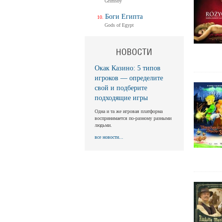
Grimsby
Боги Египта
Gods of Egypt
НОВОСТИ
Окак Казино: 5 типов
игроков — определите
свой и подберите
подходящие игры
Одна и та же игровая платформа
воспринимается по-разному разными
людьми.
все новости...