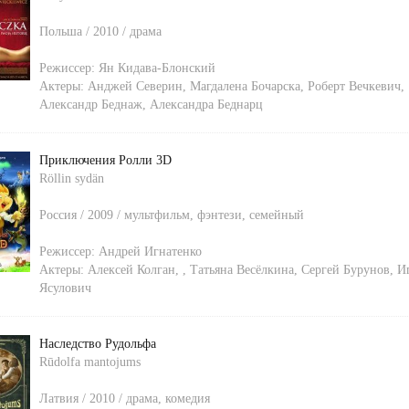
Польша / 2010 / драма
Режиссер:
Ян Кидава-Блонский
Актеры:
Анджей Северин
,
Магдалена Бочарска
,
Роберт Вечкевич
,
Александр Беднаж
,
Александра Беднарц
Приключения Ролли 3D
Röllin sydän
Россия / 2009 / мультфильм, фэнтези, семейный
Режиссер:
Андрей Игнатенко
Актеры:
Алексей Колган
,
,
Татьяна Весёлкина
,
Сергей Бурунов
,
И
Ясулович
Наследство Рудольфа
Rūdolfa mantojums
Латвия / 2010 / драма, комедия