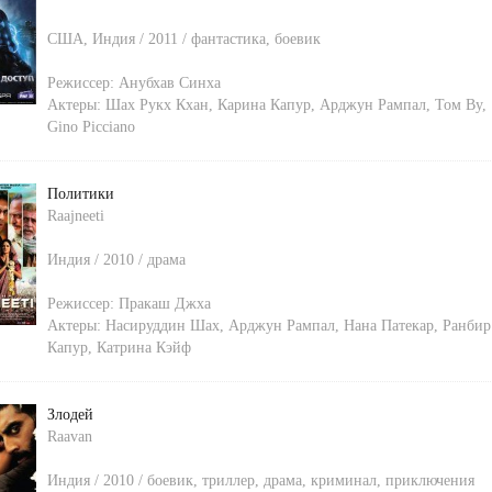
США, Индия / 2011 / фантастика, боевик
Режиссер:
Анубхав Синха
Актеры:
Шах Рукх Кхан
,
Карина Капур
,
Арджун Рампал
,
Том Ву
,
Gino Picciano
Политики
Raajneeti
Индия / 2010 / драма
Режиссер:
Пракаш Джха
Актеры:
Насируддин Шах
,
Арджун Рампал
,
Нана Патекар
,
Ранбир
Капур
,
Катрина Кэйф
Злодей
Raavan
Индия / 2010 / боевик, триллер, драма, криминал, приключения