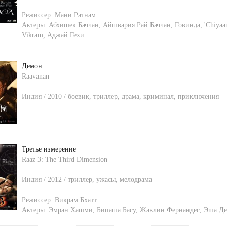
Режиссер:
Мани Ратнам
Актеры:
Абхишек Баччан
,
Айшвария Рай Баччан
,
Говинда
,
'Chiyaa
Vikram
,
Аджай Гехи
Демон
Raavanan
Индия / 2010 / боевик, триллер, драма, криминал, приключения
Третье измерение
Raaz 3: The Third Dimension
Индия / 2012 / триллер, ужасы, мелодрама
Режиссер:
Викрам Бхатт
Актеры:
Эмран Хашми
,
Бипаша Басу
,
Жаклин Фернандес
,
Эша Де