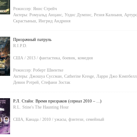
Режиссер:
Янис Стрейч
Актеры:
Ромуальд Анцанс
,
Улдис Думпис
,
Резия Калныня
,
Артур
Скрастыньш
,
Ингрид Андриня
Призрачный патруль
R.I.P.D.
США / 2013 / фантастика, боевик, комедия
Режиссер:
Роберт Швентке
Актеры:
Джошуа Суссман
,
Catherine Kresge
,
Ларри Джо Кэмпбелл
Девин Рэтрей
,
Стефани Зостак
Р.Л. Стайн: Время призраков (сериал 2010 – ...)
R.L. Stine's The Haunting Hour
США, Канада / 2010 / ужасы, фэнтези, семейный