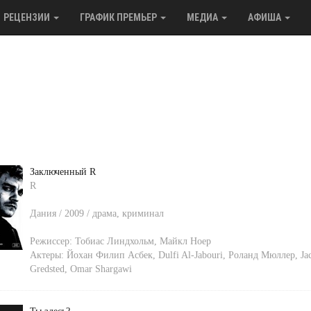
РЕЦЕНЗИИ
ГРАФИК ПРЕМЬЕР
МЕДИА
АФИША
Заключенный R
R
Дания / 2009 / драма, криминал
Режиссер:
Тобиас Линдхольм
,
Майкл Ноер
Актеры:
Йохан Филип Асбек
,
Dulfi Al-Jabouri
,
Роланд Мюллер
,
Ja
Gredsted
,
Omar Shargawi