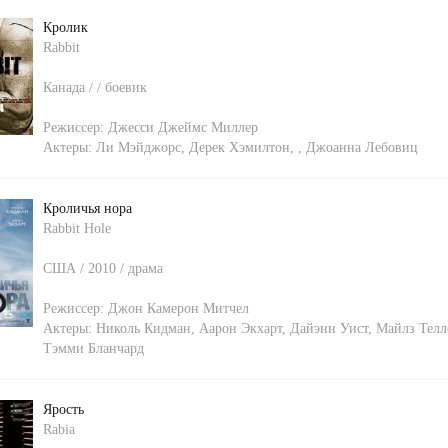
Кролик
Rabbit
Канада / / боевик
Режиссер:
Джесси Джеймс Миллер
Актеры:
Ли Мэйджорс
,
Дерек Хэмилтон
,
,
Джоанна Лебовиц
Кроличья нора
Rabbit Hole
США / 2010 / драма
Режиссер:
Джон Камерон Митчел
Актеры:
Николь Кидман
,
Аарон Экхарт
,
Дайэнн Уист
,
Майлз Телл
Тэмми Бланчард
Ярость
Rabia