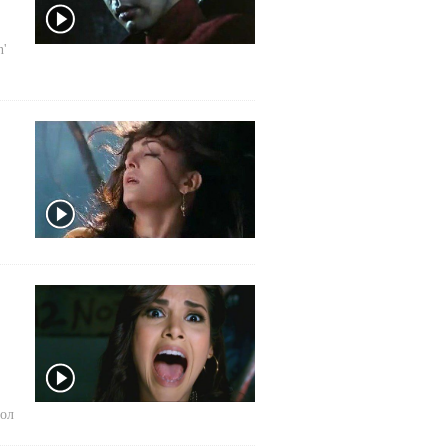
n'
ол