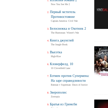
Иллюзия обмана 2
Now You See Me 2
Первый мститель:
Противостояние
Captain America: Civil War
Белоснежка и Охотник 2
The Huntsman: Winter's War
Книга джунглей
The Jungle Book
Высотка
High-Rise
Кловерфилд, 10
10 Cloverfield Lane
Бэтмен против Супермена:
На заре справедливости
Batman v Superman: Dawn of Justice
Зверополис
Zootopia
Братья из Гримсби