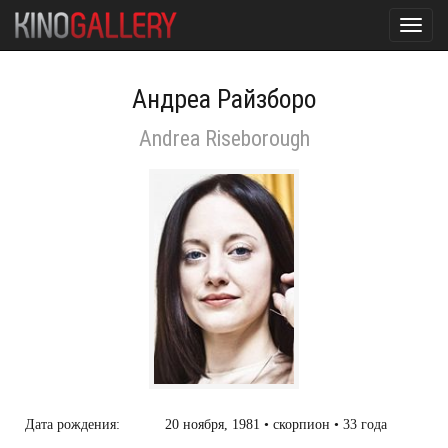
Toggl
navig
Андреа Райзборо
Andrea Riseborough
Дата рождения:
20 ноября, 1981 • скорпион • 33 года