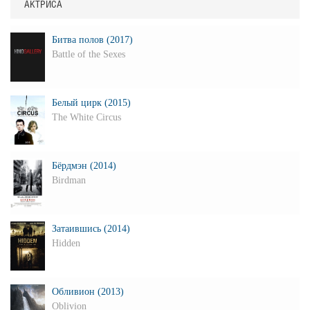
АКТРИСА
Битва полов (2017)
Battle of the Sexes
Белый цирк (2015)
The White Circus
Бёрдмэн (2014)
Birdman
Затаившись (2014)
Hidden
Обливион (2013)
Oblivion