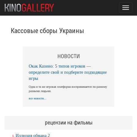
Toggl
navig
Кассовые сборы Украины
НОВОСТИ
Окак Казино: 5 типов игроков —
определите свой и подберите подходящие
игры
Одна и та же игровая платформа воспринимается по-разному
разными людьми.
все новости...
рецензии на фильмы
Иллюзия обмана 2