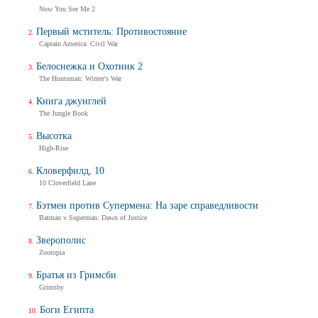
Now You See Me 2
Первый мститель: Противостояние
Captain America: Civil War
Белоснежка и Охотник 2
The Huntsman: Winter's War
Книга джунглей
The Jungle Book
Высотка
High-Rise
Кловерфилд, 10
10 Cloverfield Lane
Бэтмен против Супермена: На заре справедливости
Batman v Superman: Dawn of Justice
Зверополис
Zootopia
Братья из Гримсби
Grimsby
Боги Египта