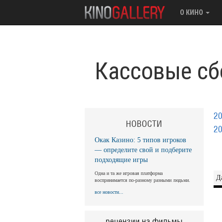
О КИНО
Кассовые сб
2
НОВОСТИ
2
Окак Казино: 5 типов игроков
— определите свой и подберите
подходящие игры
Одна и та же игровая платформа
Д
воспринимается по-разному разными людьми.
все новости...
рецензии на фильмы