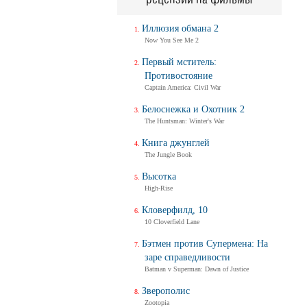
Иллюзия обмана 2
Now You See Me 2
Первый мститель:
Противостояние
Captain America: Civil War
Белоснежка и Охотник 2
The Huntsman: Winter's War
Книга джунглей
The Jungle Book
Высотка
High-Rise
Кловерфилд, 10
10 Cloverfield Lane
Бэтмен против Супермена: На
заре справедливости
Batman v Superman: Dawn of Justice
Зверополис
Zootopia