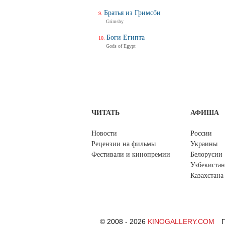
Братья из Гримсби
Grimsby
Боги Египта
Gods of Egypt
ЧИТАТЬ
АФИША
Новости
России
Рецензии на фильмы
Украины
Фестивали и кинопремии
Белорусии
Узбекистан
Казахстана
© 2008 - 2026
KINOGALLERY.COM
П