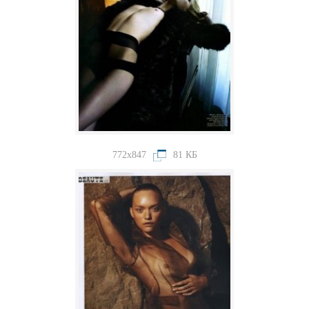
772x847
81 КБ