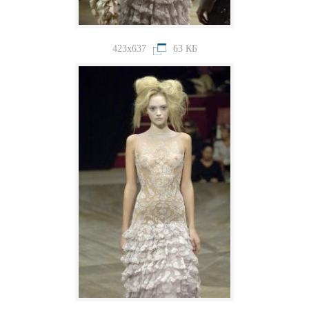
423x637
63 КБ