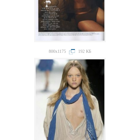
800x1175
192 КБ