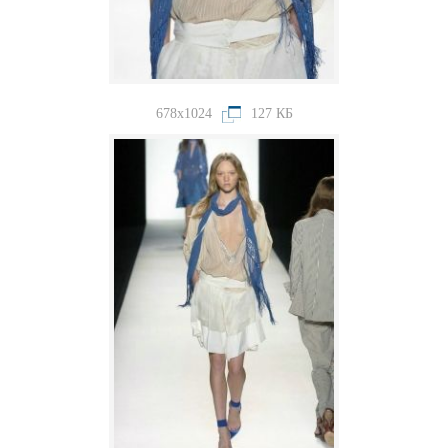
678x1024
127 КБ