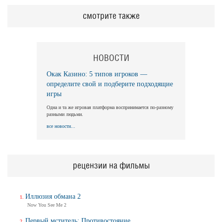
смотрите также
НОВОСТИ
Окак Казино: 5 типов игроков —
определите свой и подберите подходящие
игры
Одна и та же игровая платформа воспринимается по-разному
разными людьми.
все новости...
рецензии на фильмы
Иллюзия обмана 2
Now You See Me 2
Первый мститель: Противостояние