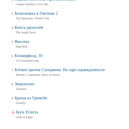
Captain America: Civil War
Белоснежка и Охотник 2
The Huntsman: Winter's War
Книга джунглей
The Jungle Book
Высотка
High-Rise
Кловерфилд, 10
10 Cloverfield Lane
Бэтмен против Супермена: На заре справедливости
Batman v Superman: Dawn of Justice
Зверополис
Zootopia
Братья из Гримсби
Grimsby
Боги Египта
Gods of Egypt