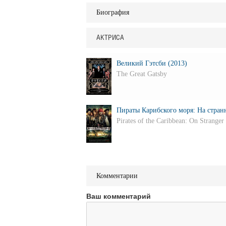
Биография
АКТРИСА
Великий Гэтсби (2013)
The Great Gatsby
Пираты Карибского моря: На странн
Pirates of the Caribbean: On Stranger
Комментарии
Ваш комментарий