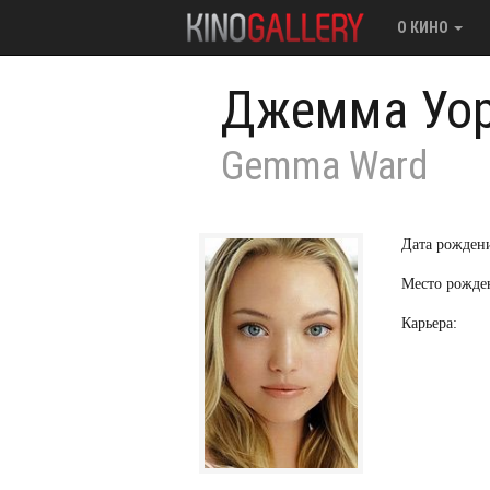
О КИНО
Джемма Уо
Gemma Ward
Дата рожден
Место рожде
Карьера: