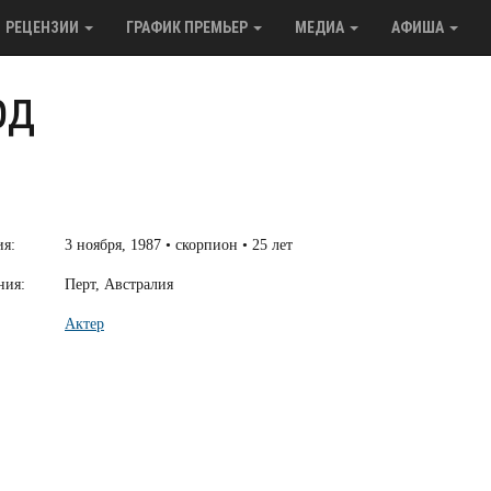
РЕЦЕНЗИИ
ГРАФИК ПРЕМЬЕР
МЕДИА
АФИША
рд
ия:
3 ноября, 1987 • скорпион • 25 лет
ния:
Перт, Австралия
Актер