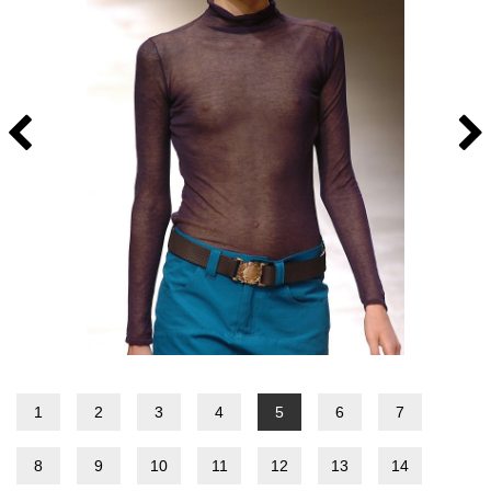
1
2
3
4
5
6
7
8
9
10
11
12
13
14