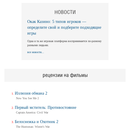
НОВОСТИ
Окак Казино: 5 типов игроков —
определите свой и подберите подходящие
игры
Одна и та же игровая платформа воспринимается по-разному
разными людьми.
все новости...
рецензии на фильмы
Иллюзия обмана 2
Now You See Me 2
Первый мститель: Противостояние
Captain America: Civil War
Белоснежка и Охотник 2
The Huntsman: Winter's War