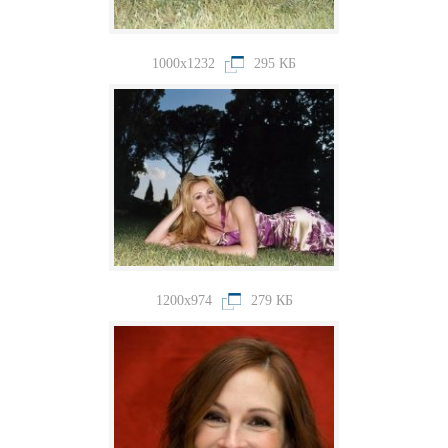
1000x1232
295 КБ
1200x974
279 КБ