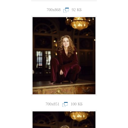
700x868
92 КБ
700x851
100 КБ