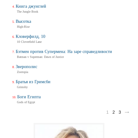
Книга джунглей
The Jungle Book
Высотка
High-Rise
Кловерфилд, 10
10 Cloverfield Lane
Бэтмен против Супермена: На заре справедливости
Batman v Superman: Dawn of Justice
Зверополис
Zootopia
Братья из Гримсби
Grimsby
Боги Египта
Gods of Egypt
1
2
3