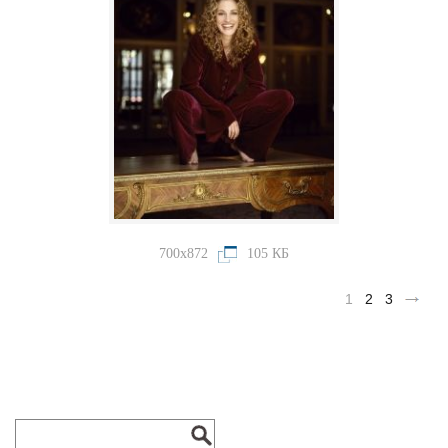
700x872
105 КБ
1
2
3