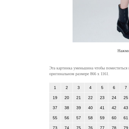
Нажми
Эта картинка уменьшина чтобы поместиться в
оригинальном размере 866 x 1161.
1
2
3
4
5
6
7
19
20
21
22
23
24
25
37
38
39
40
41
42
43
55
56
57
58
59
60
61
73
74
75
76
77
78
79