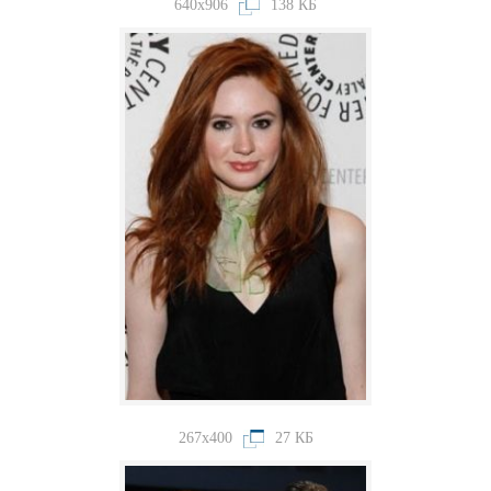
640x906
138 КБ
267x400
27 КБ