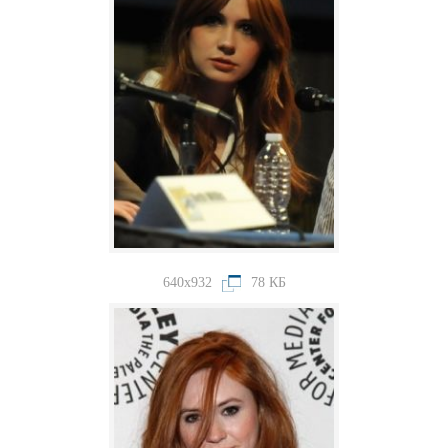
640x932
78 КБ