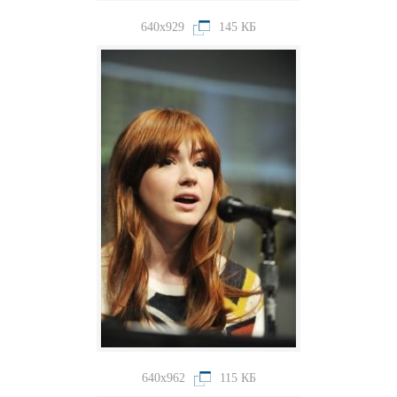
640x929
145 КБ
640x962
115 КБ