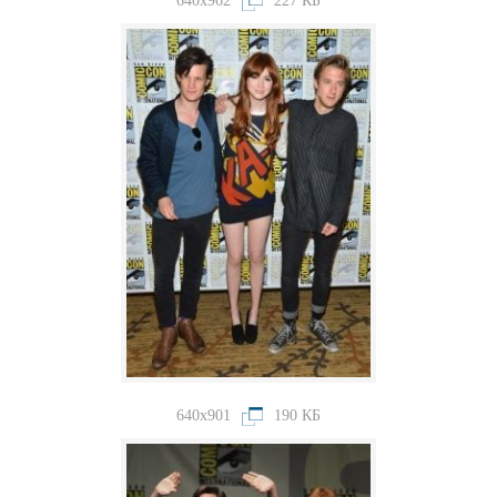
640x962
227 КБ
640x901
190 КБ