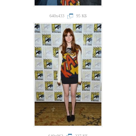
640x433
95 КБ