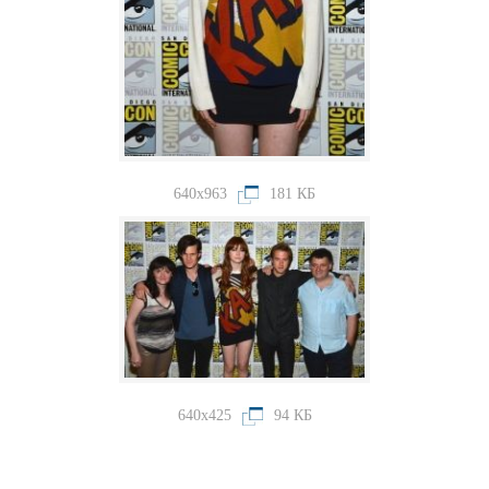
640x963
181 КБ
640x425
94 КБ