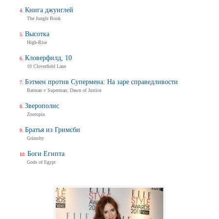
Книга джунглей
The Jungle Book
Высотка
High-Rise
Кловерфилд, 10
10 Cloverfield Lane
Бэтмен против Супермена: На заре справедливости
Batman v Superman: Dawn of Justice
Зверополис
Zootopia
Братья из Гримсби
Grimsby
Боги Египта
Gods of Egypt