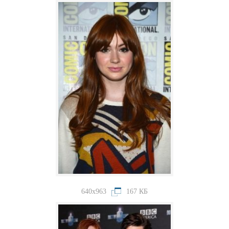
640x963
167 КБ