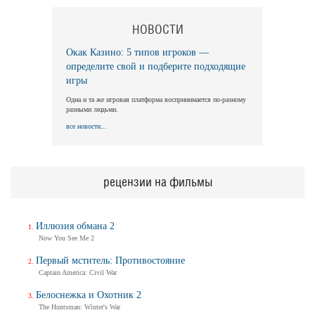
НОВОСТИ
Окак Казино: 5 типов игроков —
определите свой и подберите подходящие
игры
Одна и та же игровая платформа воспринимается по-разному
разными людьми.
все новости...
рецензии на фильмы
Иллюзия обмана 2
Now You See Me 2
Первый мститель: Противостояние
Captain America: Civil War
Белоснежка и Охотник 2
The Huntsman: Winter's War