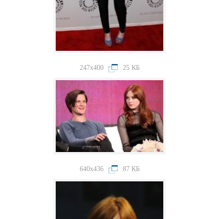
247x400
25 КБ
640x436
87 КБ