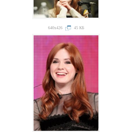
640x426
45 КБ