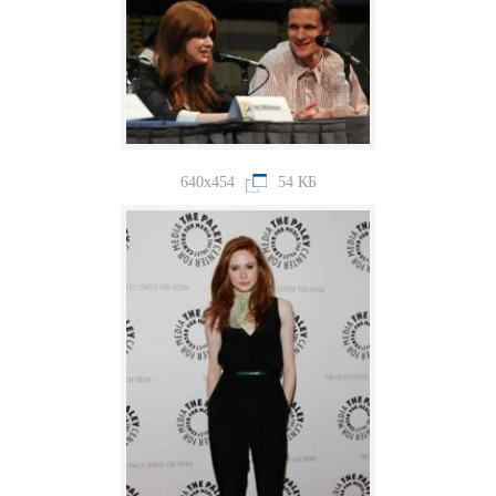
640x454
54 КБ