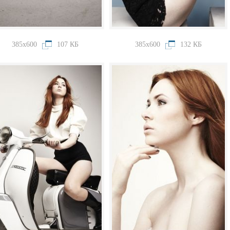
385x600
107 КБ
385x600
132 КБ