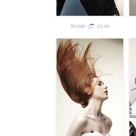
385x600
132 КБ