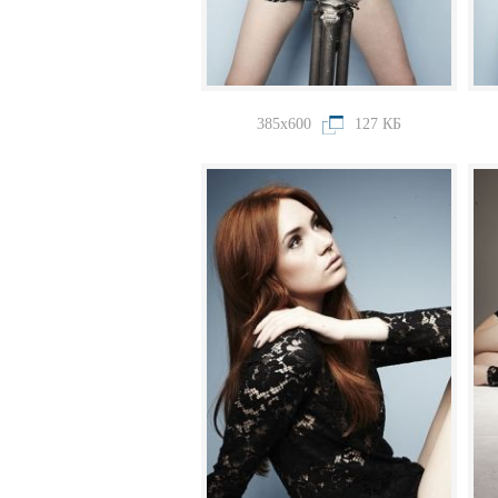
385x600
127 КБ