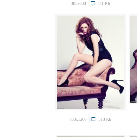
385x600
111 КБ
880x1200
318 КБ