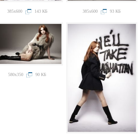
385x600
143 КБ
385x600
93 КБ
580x350
90 КБ