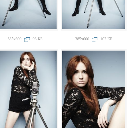
385x600
93 КБ
385x600
102 КБ