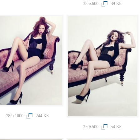
385x600
89 КБ
782x1000
244 КБ
350x500
54 КБ