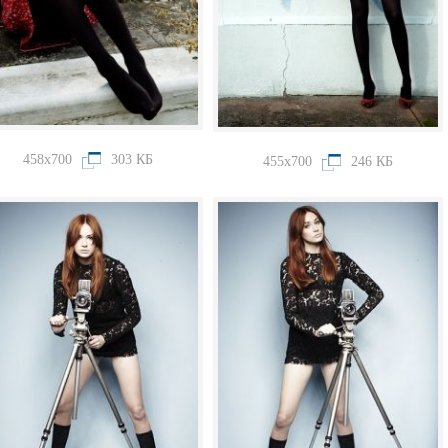
458x700
303 КБ
455x700
246 КБ