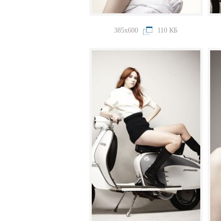
385x600
110 КБ