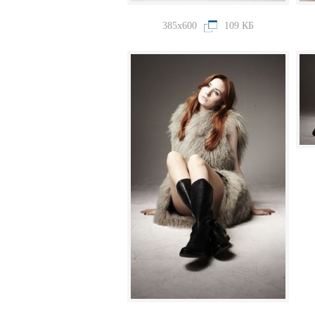
385x600
109 КБ