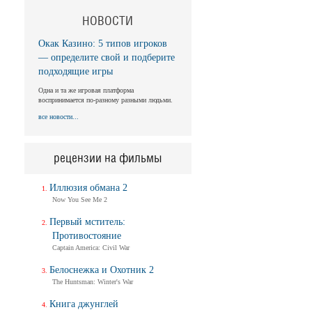
НОВОСТИ
Окак Казино: 5 типов игроков
— определите свой и подберите
подходящие игры
Одна и та же игровая платформа
воспринимается по-разному разными людьми.
все новости...
рецензии на фильмы
Иллюзия обмана 2
Now You See Me 2
Первый мститель:
Противостояние
Captain America: Civil War
Белоснежка и Охотник 2
The Huntsman: Winter's War
Книга джунглей