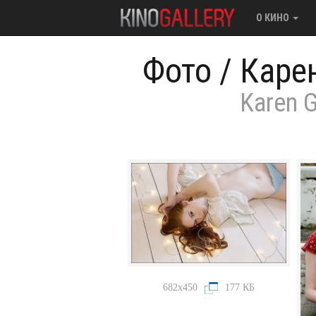
О КИНО
Фото
/
Каре
Karen G
682x450
177 КБ