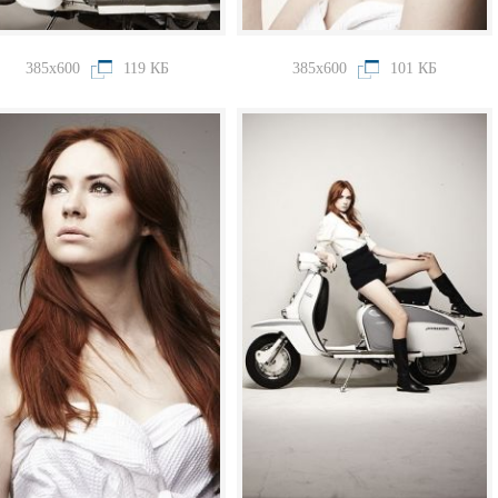
385x600
119 КБ
385x600
101 КБ