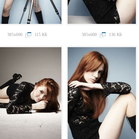
385x600
115 КБ
385x600
136 КБ