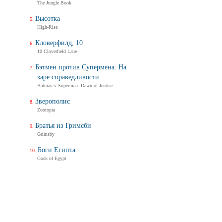
The Jungle Book
Высотка
High-Rise
Кловерфилд, 10
10 Cloverfield Lane
Бэтмен против Супермена: На
заре справедливости
Batman v Superman: Dawn of Justice
Зверополис
Zootopia
Братья из Гримсби
Grimsby
Боги Египта
Gods of Egypt