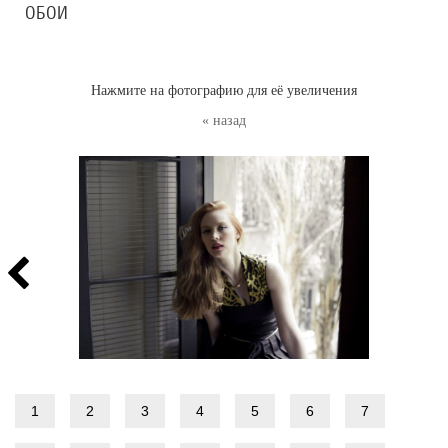
ОБОИ
Нажмите на фотографию для её увеличения
« назад
1
2
3
4
5
6
7