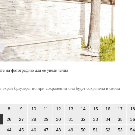
те на фотографию для её увеличения
 экран браузера, но при сохранении она будет сохранена в своем
8
9
10
11
12
13
14
15
16
17
18
26
27
28
29
30
31
32
33
34
35
36
44
45
46
47
48
49
50
51
52
53
54