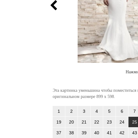
Нажми
Эта картинка уменьшина чтобы поместиться в
оригинальном размере 899 x 598.
1
2
3
4
5
6
7
19
20
21
22
23
24
25
37
38
39
40
41
42
43