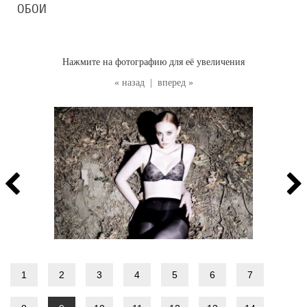
ОБОИ
Нажмите на фотографию для её увеличения
« назад
|
вперед »
1
2
3
4
5
6
7