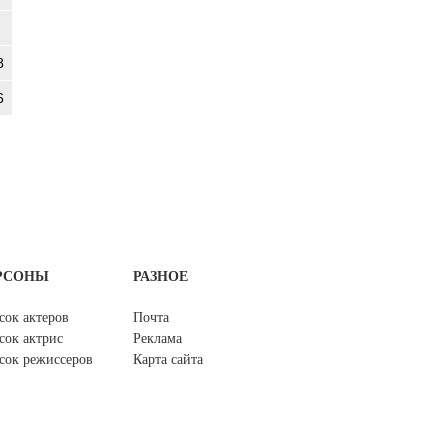
8
6
РСОНЫ
РАЗНОЕ
сок актеров
Почта
сок актрис
Реклама
сок режиссеров
Карта сайта