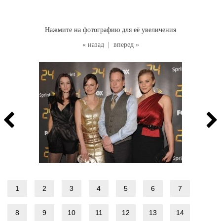
Нажмите на фотографию для её увеличения
« назад
|
вперед »
1
2
3
4
5
6
7
8
9
10
11
12
13
14