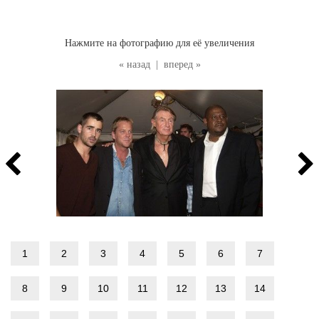
Нажмите на фотографию для её увеличения
« назад
|
вперед »
1
2
3
4
5
6
7
8
9
10
11
12
13
14