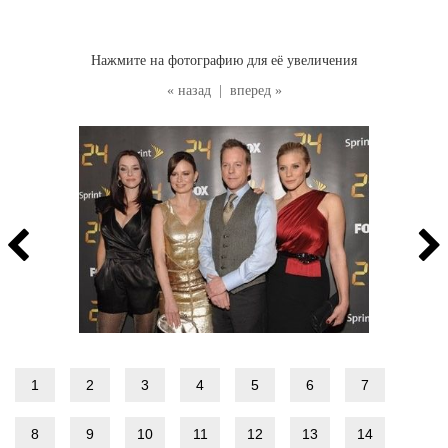
Нажмите на фотографию для её увеличения
« назад
|
вперед »
1
2
3
4
5
6
7
8
9
10
11
12
13
14