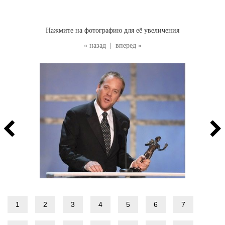
Нажмите на фотографию для её увеличения
« назад
|
вперед »
1
2
3
4
5
6
7