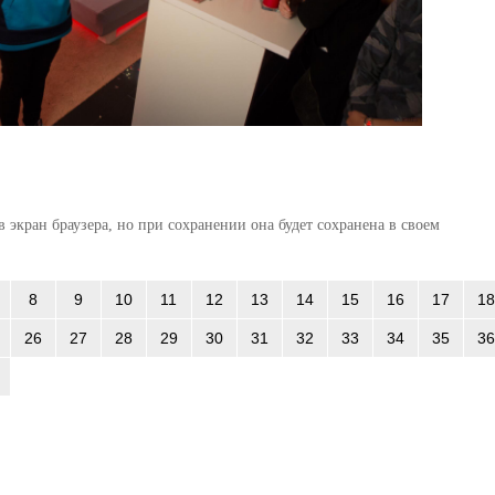
 экран браузера, но при сохранении она будет сохранена в своем
8
9
10
11
12
13
14
15
16
17
18
26
27
28
29
30
31
32
33
34
35
36