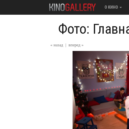
О КИНО
Фото: Главн
« назад
|
вперед »