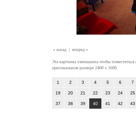
« назад
|
вперед »
Эта картинка уменьшина чтобы поместиться в
оригинальном размере 2400 x 1600.
1
2
3
4
5
6
7
19
20
21
22
23
24
25
37
38
39
40
41
42
43