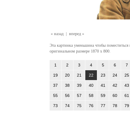
« назад
|
вперед »
Эта картинка уменьшина чтобы поместиться в
оригинальном размере 1870 x 800.
1
2
3
4
5
6
7
19
20
21
22
23
24
25
37
38
39
40
41
42
43
55
56
57
58
59
60
61
73
74
75
76
77
78
79