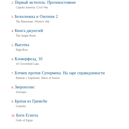
Первый мститель: Противостояние
Captain America: Civil War
Белоснежка и Охотник 2
The Huntsman: Winter's War
Книга джунглей
The Jungle Book
Высотка
High-Rise
Кловерфилд, 10
10 Cloverfield Lane
Бэтмен против Супермена: На заре справедливости
Batman v Superman: Dawn of Justice
Зверополис
Zootopia
Братья из Гримсби
Grimsby
Боги Египта
Gods of Egypt