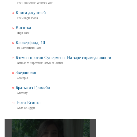
The Huntsman: Winter's War
Книга джунглей
The Jungle Book
Высотка
High-Rise
Кловерфилд, 10
10 Cloverfield Lane
Бэтмен против Супермена: На заре справедливости
Batman v Superman: Dawn of Justice
Зверополис
Zootopia
Братья из Гримсби
Grimsby
Боги Египта
Gods of Egypt