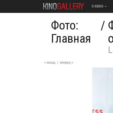
О КИНО
Фото:
/
Главная
L
« назад
|
вперед »