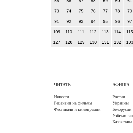
55
56
57
58
59
60
61
73
74
75
76
77
78
79
91
92
93
94
95
96
97
109
110
111
112
113
114
115
127
128
129
130
131
132
13
ЧИТАТЬ
АФИША
Новости
России
Рецензии на фильмы
Украины
Фестивали и кинопремии
Белорусии
Узбекистан
Казахстана