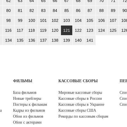
62
63
64
65
66
67
68
69
70
71
72
80
81
82
83
84
85
86
87
88
89
90
98
99
100
101
102
103
104
105
106
107
10
116
117
118
119
120
121
122
123
124
125
12
3
134
135
136
137
138
139
140
141
ФИЛЬМЫ
КАССОВЫЕ СБОРЫ
ПЕ
База фильмов
Мировые кассовые сборы
Спи
Новые трейлеры
Кассовые сборы в России
Спи
Постеры к фильмам
Кассовые сборы в Украине
Спи
а
Кадры из фильмов
Кассовые сборы США
Обои из фильмов
Рекорды по кассовым сборам
Обои с актерами