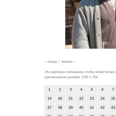
« назад
|
вперед »
Эта картинка уменьшина чтобы поместиться в
оригинальном размере 1200 x 764.
1
2
3
4
5
6
7
19
20
21
22
23
24
25
37
38
39
40
41
42
43