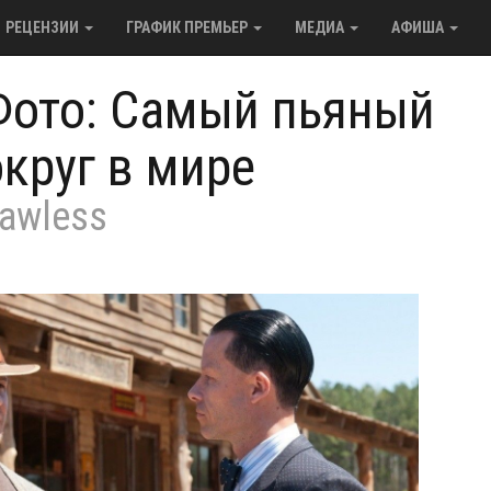
РЕЦЕНЗИИ
ГРАФИК ПРЕМЬЕР
МЕДИА
АФИША
Фото: Самый пьяный
округ в мире
awless