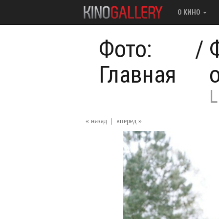
О КИНО
Фото:
/
Главная
L
« назад
|
вперед »